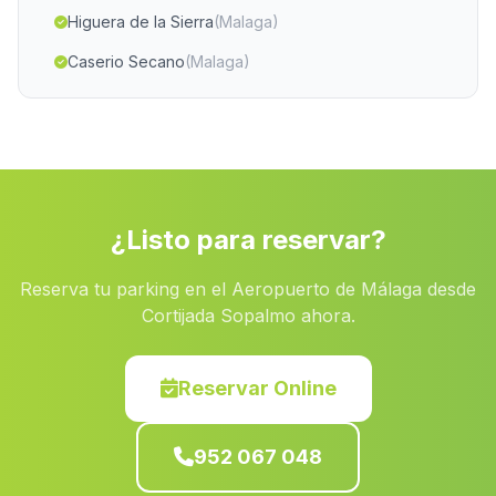
Higuera de la Sierra
(Malaga)
Caserio Secano
(Malaga)
Maquinas
(Malaga)
Zambra
(Malaga)
Rambla de Juan Manchego
(Malaga)
Cortijada Los Ramirez
(Malaga)
¿Listo para reservar?
El Bosque
(Malaga)
Reserva tu parking en el Aeropuerto de Málaga desde
Caserio Santo Domingo
(Malaga)
Cortijada Sopalmo ahora.
Hornos
(Malaga)
Los Olivares
(Malaga)
Reservar Online
El Saltador
(Malaga)
952 067 048
Caserio Mondron
(Malaga)