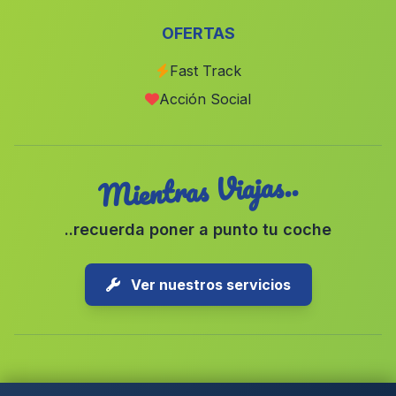
Pedro Abad
(Malaga)
OFERTAS
Cortijada El Jaúl
(Malaga)
Fast Track
Niebla
(Malaga)
Acción Social
Canada del Tesorero
(Malaga)
Mientras Viajas..
..recuerda poner a punto tu coche
Ver nuestros servicios
Copyright © 2026 1-Parking Spain S.L. Todos los derechos