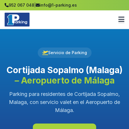
952 067 048
|
info@1-parking.es
Servicio de Parking
Cortijada Sopalmo (Malaga)
– Aeropuerto de Málaga
Parking para residentes de Cortijada Sopalmo,
Malaga, con servicio valet en el Aeropuerto de
Málaga.