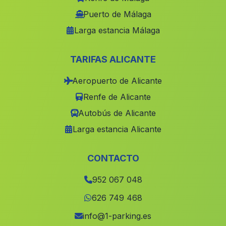
Murchas
(Malaga)
Puerto de Málaga
Larga estancia Málaga
Cortijada El Avellano
(Malaga)
Cortijo de Campogaz
(Malaga)
TARIFAS ALICANTE
Caserio Miraflores
(Malaga)
Aeropuerto de Alicante
Cortijada Mizala
(Malaga)
Renfe de Alicante
Gelo
(Malaga)
Autobús de Alicante
Castellar de Santisteban
(Malaga)
Larga estancia Alicante
Alhamilla
(Malaga)
Tierras Nuevas
(Malaga)
CONTACTO
Chipiona
(Malaga)
952 067 048
Ribera Baja
(Malaga)
626 749 468
Los Imposibles
(Malaga)
info@1-parking.es