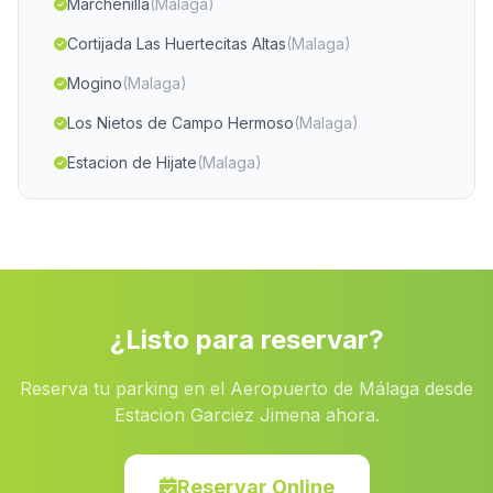
Marchenilla
(Malaga)
Cortijada Las Huertecitas Altas
(Malaga)
Mogino
(Malaga)
Los Nietos de Campo Hermoso
(Malaga)
Estacion de Hijate
(Malaga)
Caserio La Jauca
(Malaga)
Los Sanchos
(Malaga)
Caserio Cobatillas
(Malaga)
Casas Carrasco
(Malaga)
¿Listo para reservar?
Fuente Santa
(Malaga)
Reserva tu parking en el Aeropuerto de Málaga desde
Viznar
(Malaga)
Estacion Garciez Jimena ahora.
Velerda
(Malaga)
Torre del Mar
(Malaga)
Reservar Online