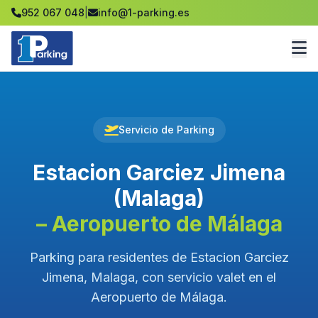
952 067 048
|
info@1-parking.es
Servicio de Parking
Estacion Garciez Jimena
(Malaga)
– Aeropuerto de Málaga
Parking para residentes de Estacion Garciez
Jimena, Malaga, con servicio valet en el
Aeropuerto de Málaga.