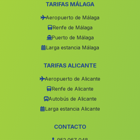
La Atalaya
(Malaga)
TARIFAS MÁLAGA
Berchules
(Malaga)
Aeropuerto de Málaga
Almocita
(Malaga)
Renfe de Málaga
Caserio Venta Cabrera
(Malaga)
Puerto de Málaga
Larga estancia Málaga
Rincomalillo
(Malaga)
Montalban de Cordoba
(Malaga)
TARIFAS ALICANTE
Valverde del Camino
(Malaga)
Aeropuerto de Alicante
Mairena del Alcor
(Malaga)
Renfe de Alicante
La Paz
(Malaga)
Autobús de Alicante
Las Negras
(Malaga)
Larga estancia Alicante
Caserio La Nava
(Malaga)
Caserio Piguera del Madrono
(Malaga)
CONTACTO
Cortijo de Guadajoz
(Malaga)