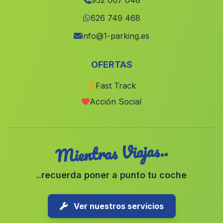
952 067 048
Casa Benzal
(Malaga)
626 749 468
Cortijada La Fresnedilla
(Malaga)
info@1-parking.es
Cartuja
(Malaga)
OFERTAS
Caserio Los Villares
(Malaga)
Fast Track
Competa
(Malaga)
Acción Social
Cortijo Tres Fuentes
(Malaga)
Mientras Viajas..
..recuerda poner a punto tu coche
Ver nuestros servicios