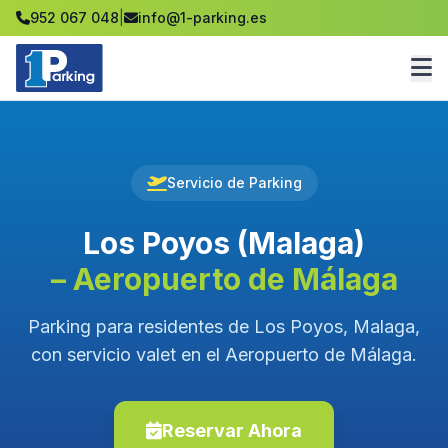
952 067 048
|
info@1-parking.es
Servicio de Parking
Los Poyos (Malaga)
– Aeropuerto de Málaga
Parking para residentes de Los Poyos, Malaga,
con servicio valet en el Aeropuerto de Málaga.
Reservar Ahora