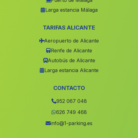
Puerto de Málaga
Larga estancia Málaga
Caserio Macharnudo Alto
(Malaga)
Cortijo Puente Honda
(Malaga)
TARIFAS ALICANTE
Caserio El Cardete
(Malaga)
Aeropuerto de Alicante
Caserio Rambla del Marques
(Malaga)
Renfe de Alicante
Penolite
(Malaga)
Autobús de Alicante
Minas de Cala
(Malaga)
Larga estancia Alicante
Cortijada Fuentezuelas
(Malaga)
Cortijo Casas de Don Juan
(Malaga)
CONTACTO
Barriada El Puerto
(Malaga)
952 067 048
Escoznar
(Malaga)
626 749 468
Pozo de los Mozos
(Malaga)
info@1-parking.es
Estacion de Lacalahorra Ferreira
(Malaga)