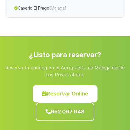
Caserio El Frage
(Malaga)
Benam
(Malaga)
Corumbela
(Malaga)
Villarrubia
(Malaga)
La Penuela
(Malaga)
¿Listo para reservar?
El Coronil
(Malaga)
Reserva tu parking en el Aeropuerto de Málaga desde
Madre del Agua
(Malaga)
Los Poyos ahora.
Mina
(Malaga)
Guardias Viejas
(Malaga)
Reservar Online
Gil Marquez
(Malaga)
952 067 048
El Granado
(Malaga)
Lomopardo
(Malaga)