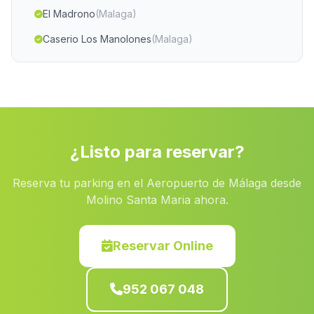
El Madrono
(Malaga)
Caserio Los Manolones
(Malaga)
Los Romeros
(Malaga)
Las Pinedas
(Malaga)
Castillo de Huarea
(Malaga)
Bolonia
(Malaga)
¿Listo para reservar?
Venta Alta
(Malaga)
Reserva tu parking en el Aeropuerto de Málaga desde
Los Teones
(Malaga)
Molino Santa Maria ahora.
Castril
(Malaga)
Cortijo Rey
(Malaga)
Reservar Online
El Fonte
(Malaga)
952 067 048
Caserio Escolta
(Malaga)