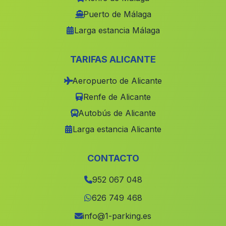
Guadiana
(Malaga)
Puerto de Málaga
Larga estancia Málaga
Cardiles
(Malaga)
Laujar de Andarax
(Malaga)
TARIFAS ALICANTE
Los Guardines
(Malaga)
Aeropuerto de Alicante
Cortijada Las Cuevas
(Malaga)
Renfe de Alicante
Balneario La Aliseda
(Malaga)
Autobús de Alicante
Calanas
(Malaga)
Larga estancia Alicante
Cortijada Campo Bajo
(Malaga)
Segura de la Sierra
(Malaga)
CONTACTO
Valdemarin
(Malaga)
952 067 048
Casillas de Valverde
(Malaga)
626 749 468
Alanis
(Malaga)
info@1-parking.es