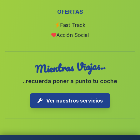
Lucainena
(Malaga)
OFERTAS
Los Donatos
(Malaga)
Fast Track
Serrato
(Malaga)
Acción Social
Los Gazquez de Arriba
(Malaga)
Mientras Viajas..
..recuerda poner a punto tu coche
Ver nuestros servicios
Copyright © 2026 1-Parking Spain S.L. Todos los derechos