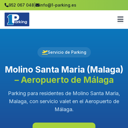
952 067 048
|
info@1-parking.es
Servicio de Parking
Molino Santa Maria (Malaga)
– Aeropuerto de Málaga
Parking para residentes de Molino Santa Maria,
Malaga, con servicio valet en el Aeropuerto de
Málaga.