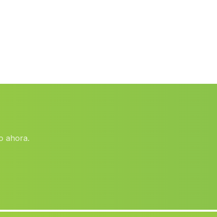
Ribera Alta
(Malaga)
Cortijada Sierrezuela
(Malaga)
Venta Micena
(Malaga)
Casa La Trinidad
(Malaga)
Caserio El Anchuron
(Malaga)
Casa de San Carlos
(Malaga)
Dehesilla de Algar
(Malaga)
o ahora.
Los Vicentes
(Malaga)
Guillena
(Malaga)
Casas de los Majadales
(Malaga)
El Papel
(Malaga)
Juncosilla
(Malaga)