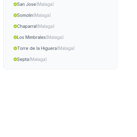
San Jose
(Malaga)
Somolin
(Malaga)
Chaparral
(Malaga)
Los Mimbrales
(Malaga)
Torre de la Higuera
(Malaga)
Septa
(Malaga)
Tolatan
(Malaga)
Caserio Los Morales
(Malaga)
Espino
(Malaga)
Caserios La Boyal
(Malaga)
Caserio San Rafael
(Malaga)
Morax
(Malaga)
Balerina
(Malaga)