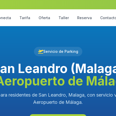
onecta
Tarifa
Oferta
Taller
Reserva
Contact
Servicio de Parking
an Leandro (Malag
Aeropuerto de Mál
ara residentes de San Leandro, Malaga, con servicio v
Aeropuerto de Málaga.