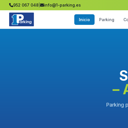
952 067 048
|
info@1-parking.es
Inicio
Parking
C
S
– 
Parking p