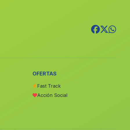
Estacion de Illora Lachar
(Malaga)
El Botanico
(Malaga)
Tarraguilla
(Malaga)
Caserio Puerto Carbon
(Malaga)
Brujuelo
(Malaga)
Caserio Pilar de Jaravia
(Malaga)
El Guijillo
(Malaga)
OFERTAS
Azafranes
(Malaga)
Fast Track
Cortijo La Hoya del Camaino
(Malaga)
Acción Social
Solana de Padilla
(Malaga)
Caserio Galiana
(Malaga)
Cortijo Herrera
(Malaga)