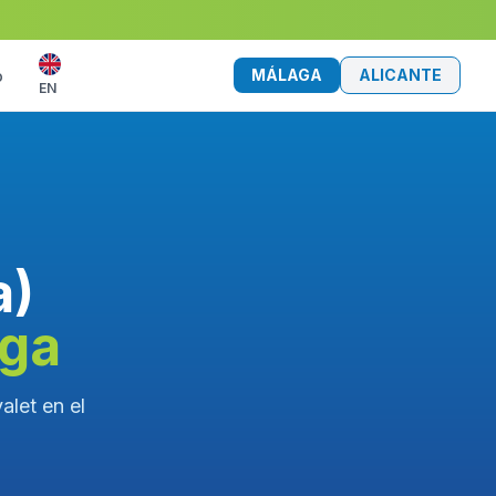
MÁLAGA
ALICANTE
o
EN
a)
aga
alet en el