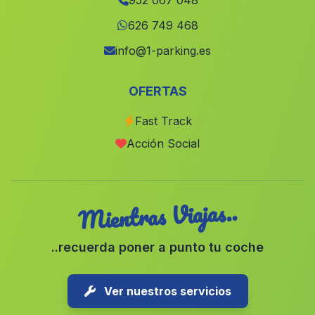
952 067 048
La Poderosa
(Malaga)
626 749 468
Caserio La Cartuja
(Malaga)
info@1-parking.es
Caserio El Castano
(Malaga)
OFERTAS
Cortijo Ochichar
(Malaga)
Fast Track
Caserio de Balagar
(Malaga)
Acción Social
Bollullos
(Malaga)
Mientras Viajas..
..recuerda poner a punto tu coche
Ver nuestros servicios