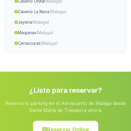
Caserio Onitar
(Malaga)
Caserio La Nava
(Malaga)
Jayena
(Malaga)
Maquinas
(Malaga)
Cenascuras
(Malaga)
El Rio Chico
(Malaga)
Olapra
(Malaga)
Caserio El Puente
(Malaga)
El Perrunal
(Malaga)
¿Listo para reservar?
Casa Turumbillo
(Malaga)
Reserva tu parking en el Aeropuerto de Málaga desde
El Charcon
(Malaga)
Santa Maria de Trassierra ahora.
Cerezo Gordo
(Malaga)
El Posito
(Malaga)
Reservar Online