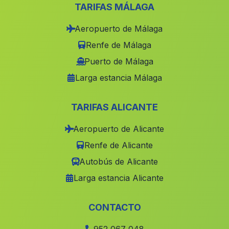
Berja
(Malaga)
TARIFAS MÁLAGA
Caserio Postigo
(Malaga)
Aeropuerto de Málaga
Canete de las Torres
(Malaga)
Renfe de Málaga
Rancho de las Carboneras
(Malaga)
Puerto de Málaga
Larga estancia Málaga
Utrera
(Malaga)
Los Dagas
(Malaga)
TARIFAS ALICANTE
Los Pallares
(Malaga)
Aeropuerto de Alicante
Parpajoso
(Malaga)
Renfe de Alicante
Daimalos
(Malaga)
Autobús de Alicante
Casa Perea
(Malaga)
Larga estancia Alicante
La Cuesta del Gato
(Malaga)
Barriada El Chuche
(Malaga)
CONTACTO
Barriada Guardias Viejas
(Malaga)