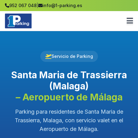
952 067 048
|
info@1-parking.es
Servicio de Parking
Santa Maria de Trassierra
(Malaga)
– Aeropuerto de Málaga
Parking para residentes de Santa Maria de
Trassierra, Malaga, con servicio valet en el
Aeropuerto de Málaga.