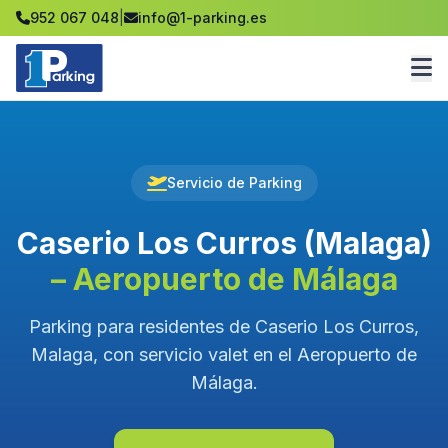
952 067 048
|
info@1-parking.es
Servicio de Parking
Caserio Los Curros (Malaga)
– Aeropuerto de Málaga
Parking para residentes de Caserio Los Curros,
Malaga, con servicio valet en el Aeropuerto de
Málaga.