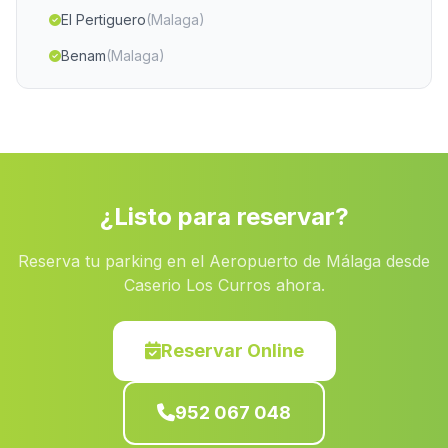
El Pertiguero
(Malaga)
Benam
(Malaga)
Caserio El Loreto
(Malaga)
Benamargosa
(Malaga)
Los Sevillanos
(Malaga)
Gabia Grande
(Malaga)
¿Listo para reservar?
Canteras
(Malaga)
Reserva tu parking en el Aeropuerto de Málaga desde
San Carlos
(Malaga)
Caserio Los Curros ahora.
Bentarique
(Malaga)
Uleila
(Malaga)
Reservar Online
Avinazas
(Malaga)
952 067 048
Los Porteros
(Malaga)