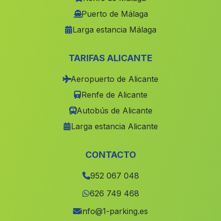
Santisteban del Puerto
(Malaga)
Puerto de Málaga
Larga estancia Málaga
Portugalejo
(Malaga)
Cortijada Molinos y Sierra
(Malaga)
TARIFAS ALICANTE
Carchel
(Malaga)
Aeropuerto de Alicante
Las Lomas
(Malaga)
Renfe de Alicante
Casas de los Majadales
(Malaga)
Autobús de Alicante
Santa Cruz de Alhama
(Malaga)
Larga estancia Alicante
Cortijada Canada de Alcala
(Malaga)
Alfarnatejo
(Malaga)
CONTACTO
Sierro
(Malaga)
952 067 048
Cuevas de Campoy
(Malaga)
626 749 468
Casa de la Higueruela
(Malaga)
info@1-parking.es