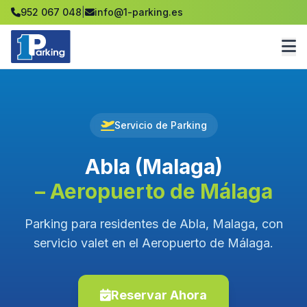
952 067 048
|
info@1-parking.es
Servicio de Parking
Abla (Malaga)
– Aeropuerto de Málaga
Parking para residentes de Abla, Malaga, con
servicio valet en el Aeropuerto de Málaga.
Reservar Ahora