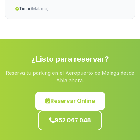
Timar
(Malaga)
Cortijada Los Sanchos
(Malaga)
Cortijo Linarejos
(Malaga)
Caserio Torrihuela
(Malaga)
Puebla de Don Fadrique
(Malaga)
¿Listo para reservar?
San Leandro
(Malaga)
Reserva tu parking en el Aeropuerto de Málaga desde
Cortijada Los Donatos
(Malaga)
Abla ahora.
Bayarcal
(Malaga)
Caserio Venta Cabrera
(Malaga)
Reservar Online
Escanuela
(Malaga)
952 067 048
Las Norias
(Malaga)
Martin de la Jara
(Malaga)