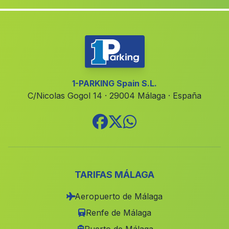
Carataunas
(Malaga)
Armuna de Almanzora
(Malaga)
Aldeahermosa
(Malaga)
Palenciana
(Malaga)
Caserio Gambogaz
(Malaga)
1-PARKING Spain S.L.
C/Nicolas Gogol 14 · 29004 Málaga · España
Sierra Alhamilla
(Malaga)
Caserio La Fuente de los Morales
(Malaga)
Moraton
(Malaga)
Caserio Costa de Rota
(Malaga)
Barrio Alcútar
(Malaga)
TARIFAS MÁLAGA
Ayamonte
(Malaga)
Aeropuerto de Málaga
Alcala
(Malaga)
Renfe de Málaga
Caserios San Jose
(Malaga)