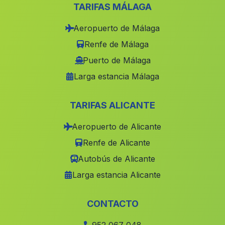
Caserio Balax
(Malaga)
TARIFAS MÁLAGA
Cortes de la Frontera
(Malaga)
Aeropuerto de Málaga
Caserio El Zarzalar
(Malaga)
Renfe de Málaga
Los Mimbrales
(Malaga)
Puerto de Málaga
Larga estancia Málaga
Casa Lacra
(Malaga)
Caserio El Collado
(Malaga)
TARIFAS ALICANTE
Caserio Mondron
(Malaga)
Aeropuerto de Alicante
Ejido
(Malaga)
Renfe de Alicante
Villanueva de Cordoba
(Malaga)
Autobús de Alicante
Casa Valdemanzanos
(Malaga)
Larga estancia Alicante
Yunquera
(Malaga)
Martin Malo
(Malaga)
CONTACTO
Las Gorgollitas
(Malaga)