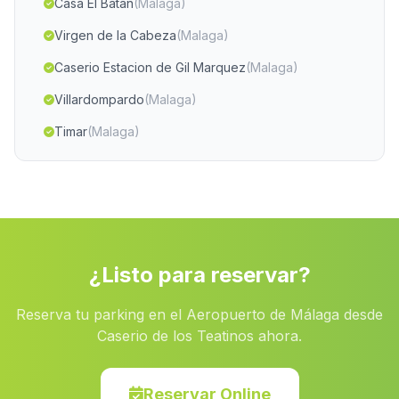
Casa El Batan
(Malaga)
Virgen de la Cabeza
(Malaga)
Caserio Estacion de Gil Marquez
(Malaga)
Villardompardo
(Malaga)
Timar
(Malaga)
Cortijo Cuevas de Serrano
(Malaga)
Casa de la Duquesa
(Malaga)
La Gorgorochaga
(Malaga)
Caseria de los Frailes
(Malaga)
¿Listo para reservar?
Venta de la Salud
(Malaga)
Reserva tu parking en el Aeropuerto de Málaga desde
Las Juntas
(Malaga)
Caserio de los Teatinos ahora.
Caserios Magdalena de Castro
(Malaga)
Cortijada Fuente de las Monjas
(Malaga)
Reservar Online