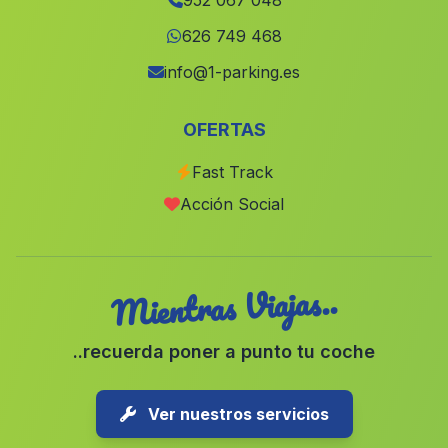
952 067 048
Cortijada Los Arenales
(Malaga)
626 749 468
Barriada Barrio del Carmen
(Malaga)
info@1-parking.es
Darro
(Malaga)
OFERTAS
Caserio Las Huertas
(Malaga)
Fast Track
La Algaba
(Malaga)
Acción Social
Guadalcanal
(Malaga)
Mientras Viajas..
..recuerda poner a punto tu coche
Ver nuestros servicios