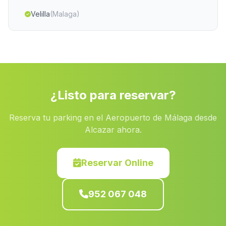
Velilla
(Malaga)
Cortijada El Campico
(Malaga)
Cartajima
(Malaga)
Cortijada Los Arenales
(Malaga)
Caserio Arroyo Pinares
(Malaga)
¿Listo para reservar?
Cortijada Los Llanos
(Malaga)
Reserva tu parking en el Aeropuerto de Málaga desde
Mazagon
(Malaga)
Alcazar ahora.
Caserio Nogueras
(Malaga)
Arenales y Sevilleja
(Malaga)
Reservar Online
Valdemarin
(Malaga)
952 067 048
Montejaque
(Malaga)
Caserio Las Cuevas de los Ubedas
(Malaga)