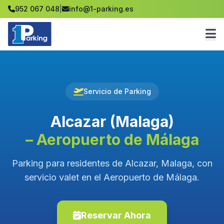
952 067 048
|
info@1-parking.es
Servicio de Parking
Alcazar (Malaga)
– Aeropuerto de Málaga
Parking para residentes de Alcazar, Malaga, con
servicio valet en el Aeropuerto de Málaga.
Reservar Ahora