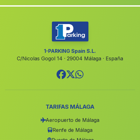
Caserios La Lobera
(Malaga)
Palomar
(Malaga)
Ejido
(Malaga)
Casas Loma Vina
(Malaga)
Caserio La Alcazaba
(Malaga)
1-PARKING Spain S.L.
C/Nicolas Gogol 14 · 29004 Málaga · España
EL Reboso
(Malaga)
Burgallana
(Malaga)
Barranco del Oro
(Malaga)
Puebla de Guzman
(Malaga)
Picos del Guadiana
(Malaga)
TARIFAS MÁLAGA
Castril
(Malaga)
Aeropuerto de Málaga
Las Erillas
(Malaga)
Renfe de Málaga
Caserio La Jarilla
(Malaga)