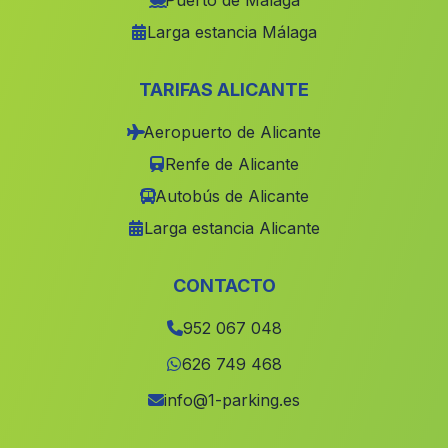
Puerto de Málaga
Larga estancia Málaga
Puente Carrera
(Malaga)
Jodar
(Malaga)
TARIFAS ALICANTE
El Rinconcillo
(Malaga)
Aeropuerto de Alicante
Tovilla
(Malaga)
Renfe de Alicante
Campillo de Arenas
(Malaga)
Autobús de Alicante
Cortijada Los Marmoles
(Malaga)
Larga estancia Alicante
Cortes
(Malaga)
Santiponce
(Malaga)
CONTACTO
Cortijada El Navazuelo
(Malaga)
952 067 048
Santonge
(Malaga)
626 749 468
Úbeda
(Malaga)
info@1-parking.es
Sillar Alta
(Malaga)