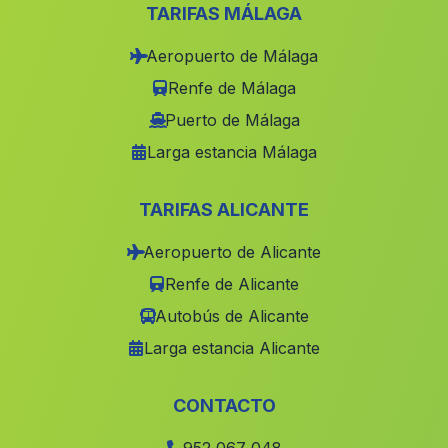
Mayorga
(Malaga)
TARIFAS MÁLAGA
Ardales
(Malaga)
Aeropuerto de Málaga
Gil Marques
(Malaga)
Renfe de Málaga
San Francisco
(Malaga)
Puerto de Málaga
Larga estancia Málaga
Villamanrique de la Condesa
(Malaga)
Hornos
(Malaga)
TARIFAS ALICANTE
Fuerte del Rey
(Malaga)
Aeropuerto de Alicante
La Luisana
(Malaga)
Renfe de Alicante
Los Blases
(Malaga)
Autobús de Alicante
Sayalonga
(Malaga)
Larga estancia Alicante
Casas La Yedra
(Malaga)
Los Carriones
(Malaga)
CONTACTO
Cortijada de Guadalupe
(Malaga)