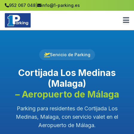
952 067 048
|
info@1-parking.es
Servicio de Parking
Cortijada Los Medinas
(Malaga)
– Aeropuerto de Málaga
Parking para residentes de Cortijada Los
Medinas, Malaga, con servicio valet en el
Aeropuerto de Málaga.