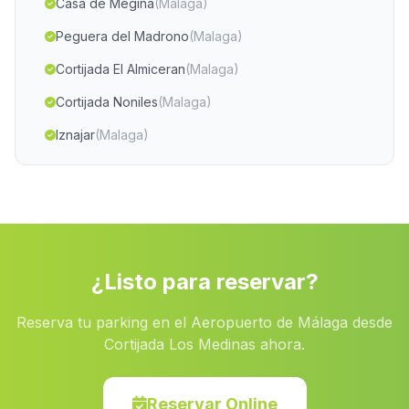
Casa de Megina
(Malaga)
Peguera del Madrono
(Malaga)
Cortijada El Almiceran
(Malaga)
Cortijada Noniles
(Malaga)
Iznajar
(Malaga)
Carchel
(Malaga)
Cortijo de los Cano
(Malaga)
San Juan del Puerto
(Malaga)
Mairena del Aljarafe
(Malaga)
¿Listo para reservar?
Caserio Jaroso
(Malaga)
Reserva tu parking en el Aeropuerto de Málaga desde
Los Banos
(Malaga)
Cortijada Los Medinas ahora.
Campofrio
(Malaga)
Villaharta
(Malaga)
Reservar Online