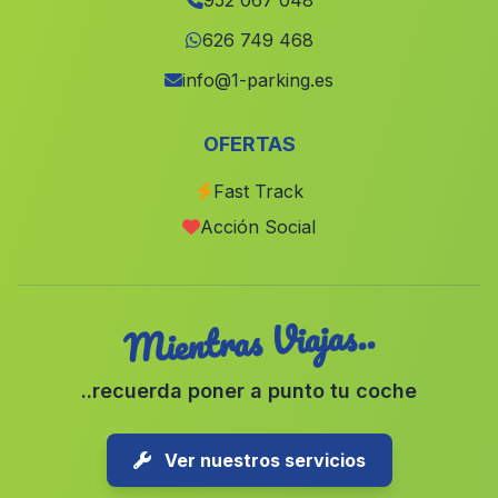
952 067 048
Caserio La Fuente del Tio Molina
(Malaga)
626 749 468
Los Enriquez
(Malaga)
info@1-parking.es
El Marmol
(Malaga)
OFERTAS
El Batan
(Malaga)
Fast Track
El Parrizoso
(Malaga)
Acción Social
Casa Caurilla
(Malaga)
Mientras Viajas..
..recuerda poner a punto tu coche
Ver nuestros servicios