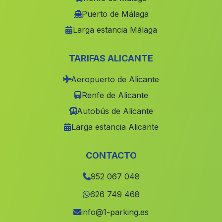
Castril
(Malaga)
Puerto de Málaga
Larga estancia Málaga
Santa Teresa
(Malaga)
Estacion de San Bartolome
(Malaga)
TARIFAS ALICANTE
El Castillo de las Guardas
(Malaga)
Aeropuerto de Alicante
Casas Maroteras
(Malaga)
Renfe de Alicante
Jimena de la Frontera
(Malaga)
Autobús de Alicante
Adamuz
(Malaga)
Larga estancia Alicante
Andújar
(Malaga)
El Tesoro
(Malaga)
CONTACTO
Cortijada Fuente de las Monjas
(Malaga)
952 067 048
Cuevas del Becerro
(Malaga)
626 749 468
La Condesa
(Malaga)
info@1-parking.es