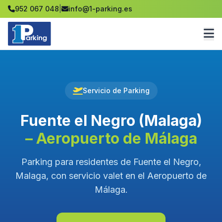
952 067 048
|
info@1-parking.es
Servicio de Parking
Fuente el Negro (Malaga)
– Aeropuerto de Málaga
Parking para residentes de Fuente el Negro,
Malaga, con servicio valet en el Aeropuerto de
Málaga.