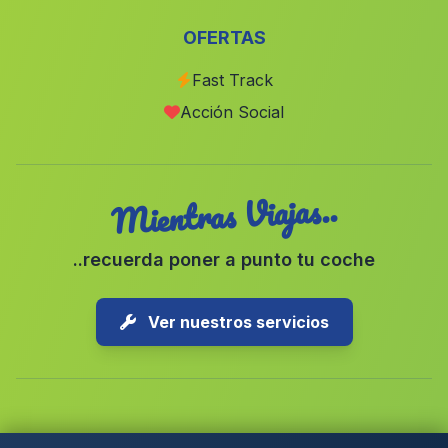
Suspiro del Moro
(Malaga)
OFERTAS
Portugalejo
(Malaga)
Fast Track
Los Guardines
(Malaga)
Acción Social
Hornillo
(Malaga)
Mientras Viajas..
..recuerda poner a punto tu coche
Ver nuestros servicios
Copyright © 2026 1-Parking Spain S.L. Todos los derechos