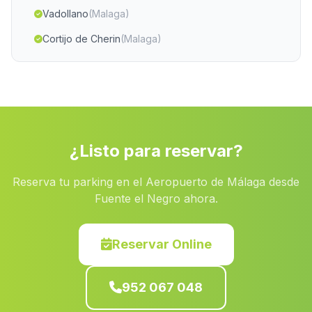
Vadollano
(Malaga)
Cortijo de Cherin
(Malaga)
Lanjavar
(Malaga)
Caserio Lomo Pardo
(Malaga)
Genalguacil
(Malaga)
Velez de Benaudilla
(Malaga)
¿Listo para reservar?
Campano
(Malaga)
Reserva tu parking en el Aeropuerto de Málaga desde
Granada
(Malaga)
Fuente el Negro ahora.
El Ojuelo
(Malaga)
Cabrillas
(Malaga)
Reservar Online
Cortijada Pedro Ruiz
(Malaga)
952 067 048
Cortijada El Barranco del Caballar
(Malaga)