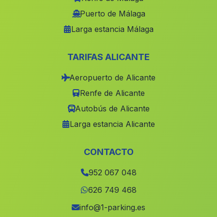
Caserio Darsena
(Malaga)
Puerto de Málaga
Larga estancia Málaga
El Rompido
(Malaga)
Cortijada Estacion de Purchena
(Malaga)
TARIFAS ALICANTE
Alfarnate
(Malaga)
Aeropuerto de Alicante
Barriada El Puente del Rio
(Malaga)
Renfe de Alicante
El Chorrillo
(Malaga)
Autobús de Alicante
Tomares
(Malaga)
Larga estancia Alicante
Barriada Barrio del Carmen
(Malaga)
Cortijada Serena
(Malaga)
CONTACTO
Barriada Barrio Bajo
(Malaga)
952 067 048
Abejuela
(Malaga)
626 749 468
Fuente de Oro
(Malaga)
info@1-parking.es