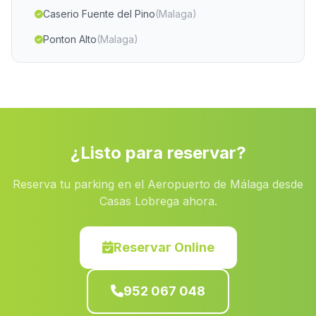
Caserio Fuente del Pino
(Malaga)
Ponton Alto
(Malaga)
Calicasas
(Malaga)
Los Mundos
(Malaga)
Palerna del Rio
(Malaga)
Cortijada Jucaini
(Malaga)
¿Listo para reservar?
Chirivel
(Malaga)
Reserva tu parking en el Aeropuerto de Málaga desde
Santa Barbara
(Malaga)
Casas Lobrega ahora.
Caserio Poyotello
(Malaga)
Cortijada Moraton
(Malaga)
Reservar Online
Caserio La Tia Lucia
(Malaga)
952 067 048
Hacienda de los Melonares
(Malaga)