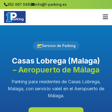
952 067 048
|
info@1-parking.es
Servicio de Parking
Casas Lobrega (Malaga)
– Aeropuerto de Málaga
Parking para residentes de Casas Lobrega,
Malaga, con servicio valet en el Aeropuerto de
Málaga.