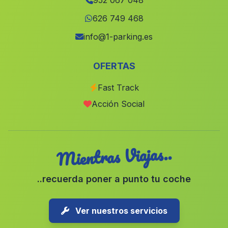
952 067 048
Salucar de Guadiana
(Malaga)
626 749 468
Linarejos
(Malaga)
info@1-parking.es
Chozas de la Poleosa
(Malaga)
OFERTAS
Barriada Cuevas de Mayo
(Malaga)
Fast Track
Cuevas Carramaiza
(Malaga)
Acción Social
Casa Olivos
(Malaga)
Mientras Viajas..
..recuerda poner a punto tu coche
Ver nuestros servicios