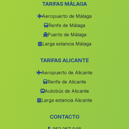
Estacion de Guadajoz
(Malaga)
TARIFAS MÁLAGA
El Chaparral Alto
(Malaga)
Aeropuerto de Málaga
Caserios Fuente el Negro
(Malaga)
Renfe de Málaga
Algodonales
(Malaga)
Puerto de Málaga
Larga estancia Málaga
Caserio La Dehesilla
(Malaga)
Zapateros
(Malaga)
TARIFAS ALICANTE
Chiclana
(Malaga)
Aeropuerto de Alicante
Cortijo de Palomo
(Malaga)
Renfe de Alicante
Caserio El Carrascal
(Malaga)
Autobús de Alicante
Bayarcal
(Malaga)
Larga estancia Alicante
Cenascuras
(Malaga)
Cortijo de Barriga
(Malaga)
CONTACTO
Sayalonga
(Malaga)