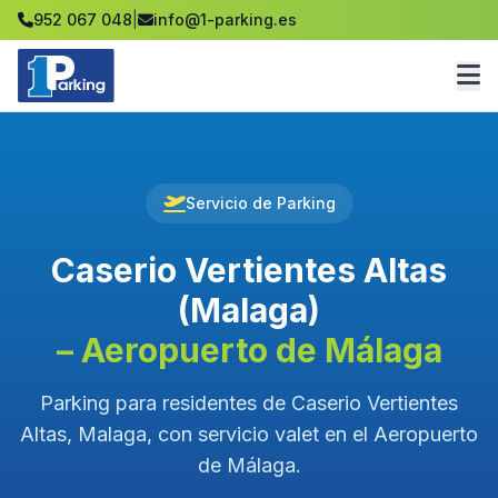
952 067 048
|
info@1-parking.es
Servicio de Parking
Caserio Vertientes Altas
(Malaga)
– Aeropuerto de Málaga
Parking para residentes de Caserio Vertientes
Altas, Malaga, con servicio valet en el Aeropuerto
de Málaga.