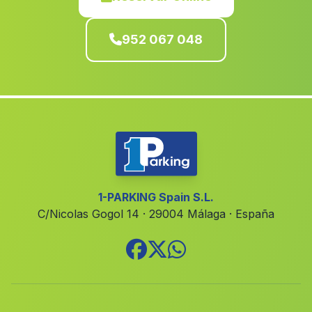
Cordova
(Malaga)
952 067 048
Caserio El Teatino
(Malaga)
Benagalbon
(Malaga)
Pegalapar
(Malaga)
Fuente Vagueros
(Malaga)
Aljariz
(Malaga)
Gacia
(Malaga)
Cortes de Baza
(Malaga)
1-PARKING Spain S.L.
C/Nicolas Gogol 14 · 29004 Málaga · España
Castilleja
(Malaga)
Caserio El Molino
(Malaga)
Benalmadena
(Malaga)
Danolas
(Malaga)