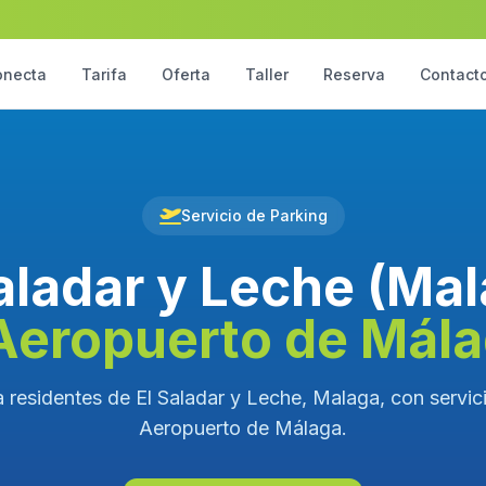
onecta
Tarifa
Oferta
Taller
Reserva
Contact
Servicio de Parking
aladar y Leche (Ma
Aeropuerto de Mál
 residentes de El Saladar y Leche, Malaga, con servici
Aeropuerto de Málaga.