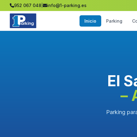
952 067 048
|
info@1-parking.es
Inicio
Parking
C
El S
– 
Parking para