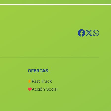
La Fuente Grande
(Malaga)
Caserio La Cabanuela
(Malaga)
Barriada de las Hortichuelas
(Malaga)
Caserio Los Tonosa
(Malaga)
El Almendral
(Malaga)
Lijar
(Malaga)
Caserio Albadalejo
(Malaga)
Caserio Los Teatinos
(Malaga)
OFERTAS
Caserios Pelagatos
(Malaga)
Fast Track
Caserio Vega de la Higuera
(Malaga)
Acción Social
Vega de la Higuera
(Malaga)
Caserio Canada del Senor
(Malaga)