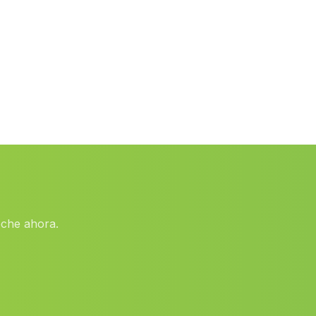
Galeras
(Malaga)
Cogollos de Guadix
(Malaga)
Caserio Bardazoso
(Malaga)
Las Vinas
(Malaga)
Penarrubia
(Malaga)
Caserio Fuente del Ciervo
(Malaga)
Alcarazejos
(Malaga)
Barbate
(Malaga)
eche ahora.
Albaladejo
(Malaga)
Barriada El Mami
(Malaga)
Huertas Bajas
(Malaga)
Churriana de la Vega
(Malaga)