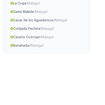
La Crujia
(Malaga)
Santa Matilde
(Malaga)
Casas de los Aguadericos
(Malaga)
Cortijada Pechina
(Malaga)
Caserio Cozcojar
(Malaga)
Benahadur
(Malaga)
Utrera
(Malaga)
Bentarique
(Malaga)
Caserio Tinadas
(Malaga)
Barriaga
(Malaga)
Navahonda
(Malaga)
La Rambla Grande
(Malaga)
Somolin
(Malaga)