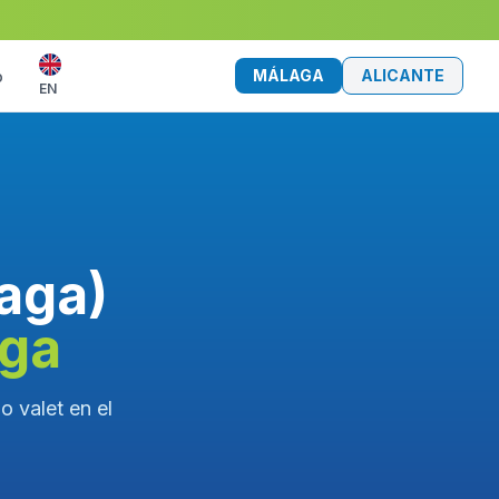
MÁLAGA
ALICANTE
o
EN
laga)
aga
o valet en el