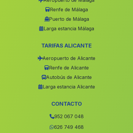
Aeropuerto de Málaga
El Hachon
(Malaga)
Renfe de Málaga
Ogijares
(Malaga)
Puerto de Málaga
Larga estancia Málaga
Ohanes
(Malaga)
Derde
(Malaga)
TARIFAS ALICANTE
Sunlucar de Barrameda
(Malaga)
Aeropuerto de Alicante
Caserio Cuevas de las Cucharetas
(Malaga)
Renfe de Alicante
Caserio Manchuelas
(Malaga)
Autobús de Alicante
La Puebla de Cazalla
(Malaga)
Larga estancia Alicante
Balalcazar
(Malaga)
Fuente la Lancha
(Malaga)
CONTACTO
Cuevas del Campo
(Malaga)
952 067 048
Canada las Marquesados
(Malaga)
626 749 468