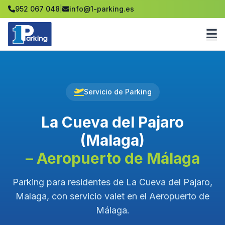
952 067 048
|
info@1-parking.es
Servicio de Parking
La Cueva del Pajaro
(Malaga)
– Aeropuerto de Málaga
Parking para residentes de La Cueva del Pajaro,
Malaga, con servicio valet en el Aeropuerto de
Málaga.