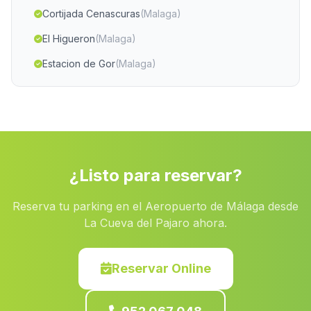
Cortijada Cenascuras
(Malaga)
El Higueron
(Malaga)
Estacion de Gor
(Malaga)
Canada del Ruido
(Malaga)
Caserio Los Pinares
(Malaga)
Espejo
(Malaga)
Los Anchos
(Malaga)
¿Listo para reservar?
La Vega de Santa Maria
(Malaga)
Reserva tu parking en el Aeropuerto de Málaga desde
Traslasierra
(Malaga)
La Cueva del Pajaro ahora.
Los Calares
(Malaga)
Estacion de Arjonilla
(Malaga)
Reservar Online
Estacion de Guadajoz
(Malaga)