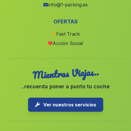
Perea
(Malaga)
info@1-parking.es
Lavapies
(Malaga)
OFERTAS
Bayacas
(Malaga)
Fast Track
Arquillos el Viejo
(Malaga)
Acción Social
El Cantaro Alto
(Malaga)
Mientras Viajas..
..recuerda poner a punto tu coche
Ver nuestros servicios