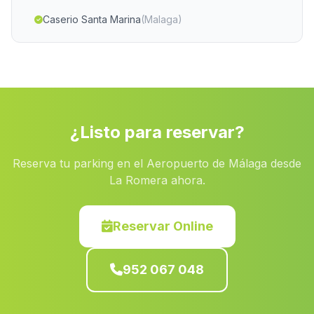
Caserio Santa Marina
(Malaga)
Caserio La Escurria
(Malaga)
Caserio Costa de Rota
(Malaga)
Barrio Alcútar
(Malaga)
Brujuelo
(Malaga)
¿Listo para reservar?
Cortijada Los Campillos
(Malaga)
Reserva tu parking en el Aeropuerto de Málaga desde
La Coronada
(Malaga)
La Romera ahora.
Caserio El Castano
(Malaga)
Jauca Alta
(Malaga)
Reservar Online
Barriada Abriojal
(Malaga)
952 067 048
Ventorro del Negro
(Malaga)
Fuente Santa
(Malaga)