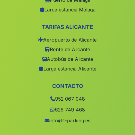
Puerto de Málaga
Larga estancia Málaga
Almendro
(Malaga)
Benahadur
(Malaga)
TARIFAS ALICANTE
Caserio El Collado
(Malaga)
Aeropuerto de Alicante
Villarrubia
(Malaga)
Renfe de Alicante
Caserio Trujillo
(Malaga)
Autobús de Alicante
Puerto Alegre
(Malaga)
Larga estancia Alicante
Montizon
(Malaga)
Lomas de Marcos
(Malaga)
CONTACTO
Caserio Nogueras
(Malaga)
952 067 048
Pocico
(Malaga)
626 749 468
Caserio Bonanza
(Malaga)
info@1-parking.es
Santa Olalla de Cala
(Malaga)