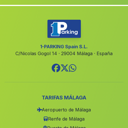
La Atunara
(Malaga)
Cortijo de Charco
(Malaga)
Caserio Navalcan
(Malaga)
Nivar
(Malaga)
Caserio Canfornal
(Malaga)
1-PARKING Spain S.L.
C/Nicolas Gogol 14 · 29004 Málaga · España
Cortijada La Tejera
(Malaga)
Finana
(Malaga)
Barranco de la Montesina
(Malaga)
Casas Don Juan
(Malaga)
Viznar
(Malaga)
TARIFAS MÁLAGA
Cumbres Mayores
(Malaga)
Aeropuerto de Málaga
Torres de Albanchez
(Malaga)
Renfe de Málaga
Las Canadas
(Malaga)