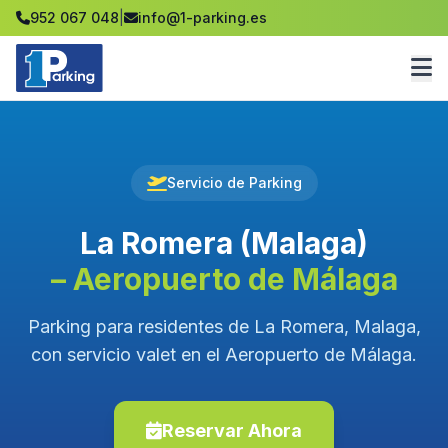
952 067 048
|
info@1-parking.es
Servicio de Parking
La Romera (Malaga)
– Aeropuerto de Málaga
Parking para residentes de La Romera, Malaga,
con servicio valet en el Aeropuerto de Málaga.
Reservar Ahora