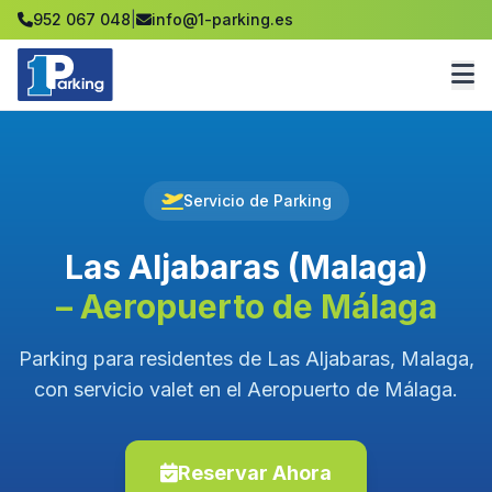
952 067 048
|
info@1-parking.es
Servicio de Parking
Las Aljabaras (Malaga)
– Aeropuerto de Málaga
Parking para residentes de Las Aljabaras, Malaga,
con servicio valet en el Aeropuerto de Málaga.
Reservar Ahora