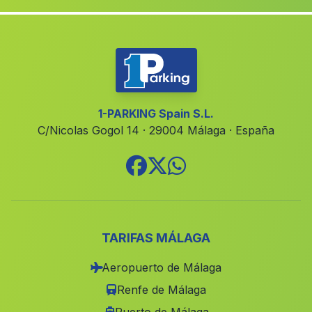
Cortijada Los Hernandez
(Malaga)
Barriada El Rascador
(Malaga)
Melejis
(Malaga)
Valenzuela
(Malaga)
El Marchal de Anton Lopez
(Malaga)
1-PARKING Spain S.L.
C/Nicolas Gogol 14 · 29004 Málaga · España
Canaleja
(Malaga)
Caserio Bonanza
(Malaga)
La Jarilla
(Malaga)
Cortijo Ranera
(Malaga)
Paterna de Rivera
(Malaga)
TARIFAS MÁLAGA
Chiclana de la Frontera
(Malaga)
Aeropuerto de Málaga
Encinasola
(Malaga)
Renfe de Málaga
El Majal
(Malaga)