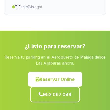
El Fonte
(Malaga)
La Laguna
(Malaga)
Villanueva de la Concepcion
(Malaga)
Collado del Lobo
(Malaga)
Galachar
(Malaga)
¿Listo para reservar?
Montalbanes
(Malaga)
Reserva tu parking en el Aeropuerto de Málaga desde
Cortijada Los Nudos
(Malaga)
Las Aljabaras ahora.
Barriada El Pardo
(Malaga)
Cortijada Rambla de Valdiquin
(Malaga)
Reservar Online
Majalobas
(Malaga)
952 067 048
Cortijada El Canalito
(Malaga)
Balneario La Aliseda
(Malaga)