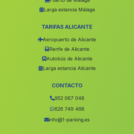
Puerto de Málaga
Larga estancia Málaga
Cortijada Los Tablones
(Malaga)
Burgo
(Malaga)
TARIFAS ALICANTE
Anora
(Malaga)
Aeropuerto de Alicante
Cortijada Huerta del Monte
(Malaga)
Renfe de Alicante
Casas de la Callera
(Malaga)
Autobús de Alicante
Caserio La Carrera de la Vina
(Malaga)
Larga estancia Alicante
Palmones
(Malaga)
La Trinidad
(Malaga)
CONTACTO
El Artunedo
(Malaga)
952 067 048
Dos Torres
(Malaga)
626 749 468
Caserio Zancarron
(Malaga)
info@1-parking.es
Cortijos de la Hoya del Cambron
(Malaga)