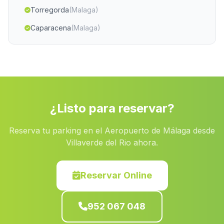
Torregorda
(Malaga)
Caparacena
(Malaga)
Cueva
(Malaga)
Charilla
(Malaga)
Caserio Tarifa
(Malaga)
Vega de Torralba
(Malaga)
¿Listo para reservar?
La Estacion de Benacazon
(Malaga)
Reserva tu parking en el Aeropuerto de Málaga desde
Caserio Los Gallardos
(Malaga)
Villaverde del Rio ahora.
Palerna del Rio
(Malaga)
Caserio El Carreton
(Malaga)
Reservar Online
Caserio Los Torrentes
(Malaga)
952 067 048
Llano del Abad
(Malaga)