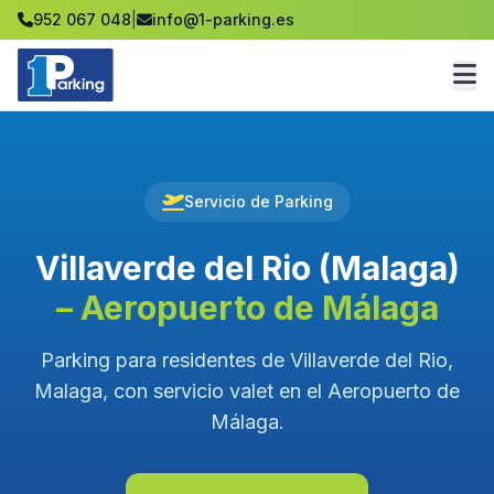
952 067 048
|
info@1-parking.es
Servicio de Parking
Villaverde del Rio (Malaga)
– Aeropuerto de Málaga
Parking para residentes de Villaverde del Rio,
Malaga, con servicio valet en el Aeropuerto de
Málaga.