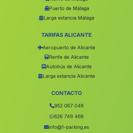
Los Tonosas
(Malaga)
Puerto de Málaga
Larga estancia Málaga
El Contador
(Malaga)
Caserio Venta Nueva
(Malaga)
TARIFAS ALICANTE
Sorihuela del Guadalimar
(Malaga)
Aeropuerto de Alicante
Bedmar
(Malaga)
Renfe de Alicante
La Soledad
(Malaga)
Autobús de Alicante
Alcala de los Gazules
(Malaga)
Larga estancia Alicante
Caserio El Villar
(Malaga)
Cardena
(Malaga)
CONTACTO
El Arroyo Aceituno
(Malaga)
952 067 048
El Paralejo
(Malaga)
626 749 468
Caserio Dehesa de Abajo
(Malaga)
info@1-parking.es