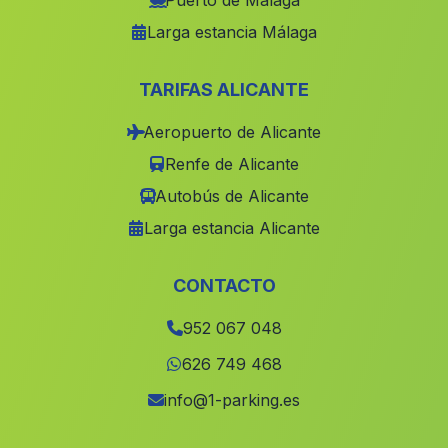
Puerto de Málaga
Larga estancia Málaga
Cortijada Barranco de las Minas
(Malaga)
Casas Cazalla
(Malaga)
TARIFAS ALICANTE
Banos de Alicún de las Torres
(Malaga)
Aeropuerto de Alicante
Caserio Tablada
(Malaga)
Renfe de Alicante
Choza de Huerta Tejada
(Malaga)
Autobús de Alicante
Cuevas del Almanzora
(Malaga)
Larga estancia Alicante
Caserio Venta Cabrera
(Malaga)
Caserio San Bernardino
(Malaga)
CONTACTO
Casas Chircales
(Malaga)
952 067 048
Laujar de Andarax
(Malaga)
626 749 468
Caserio Torrubia
(Malaga)
info@1-parking.es
Espeliz
(Malaga)