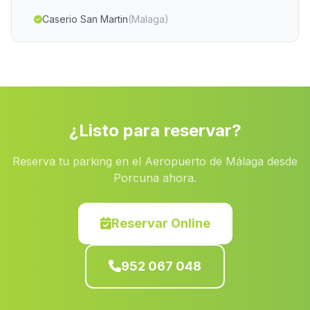
Caserio San Martin
(Malaga)
Casas Cortijos Nuevos del Campo
(Malaga)
Lomas de Marcos
(Malaga)
Turumbillo
(Malaga)
Caserio Las Negras
(Malaga)
¿Listo para reservar?
Gibraleon
(Malaga)
Reserva tu parking en el Aeropuerto de Málaga desde
Charilla
(Malaga)
Porcuna ahora.
Hinojos
(Malaga)
Pasada del Palo
(Malaga)
Reservar Online
Villanueva del Rio
(Malaga)
952 067 048
La Balsilla
(Malaga)
La Juaida
(Malaga)