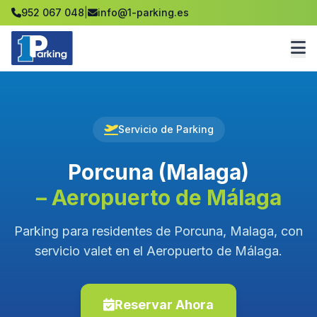
952 067 048
|
info@1-parking.es
Servicio de Parking
Porcuna (Malaga)
– Aeropuerto de Málaga
Parking para residentes de Porcuna, Malaga, con
servicio valet en el Aeropuerto de Málaga.
Reservar Ahora