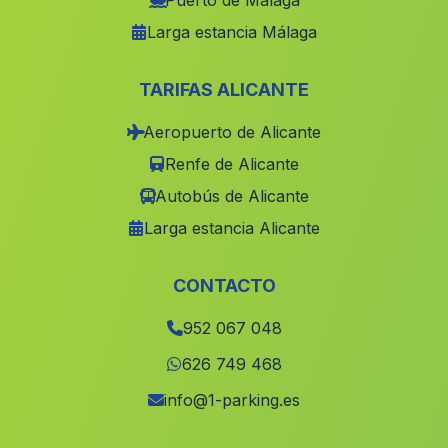
Puerto de Málaga
Larga estancia Málaga
Cortijada La Alameda
(Malaga)
Caserio Margen de Abajo
(Malaga)
TARIFAS ALICANTE
Cortijada Los Nudos
(Malaga)
Aeropuerto de Alicante
Pozoblanco
(Malaga)
Renfe de Alicante
Cielo Abierto
(Malaga)
Autobús de Alicante
La Redondela
(Malaga)
Larga estancia Alicante
Caserio La Ballestera
(Malaga)
Santa Cruz de Comercio
(Malaga)
CONTACTO
Caserio La Garganta
(Malaga)
952 067 048
Escúzar
(Malaga)
626 749 468
Caserio Trujillo
(Malaga)
info@1-parking.es
El Hoyo
(Malaga)