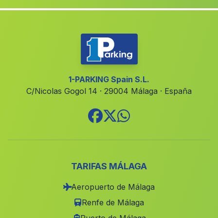
El Cuervo
(Malaga)
Villafranca de Cordoba
(Malaga)
Marchante
(Malaga)
Caserio Los Cerrillos
(Malaga)
La Muela
(Malaga)
1-PARKING Spain S.L.
C/Nicolas Gogol 14 · 29004 Málaga · España
Pilas
(Malaga)
Russadir
(Malaga)
Casas Fresnadilla
(Malaga)
Cerezo Gordo
(Malaga)
Caserio San Bartolome
(Malaga)
TARIFAS MÁLAGA
Cordoue
(Malaga)
Aeropuerto de Málaga
Media Legua
(Malaga)
Renfe de Málaga
El Cerro
(Malaga)