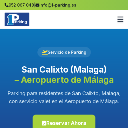
952 067 048
|
info@1-parking.es
Servicio de Parking
San Calixto (Malaga)
– Aeropuerto de Málaga
Parking para residentes de San Calixto, Malaga,
con servicio valet en el Aeropuerto de Málaga.
Reservar Ahora