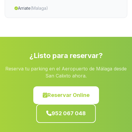
Arriate
(Malaga)
Cortijada El Serval
(Malaga)
El Rincon
(Malaga)
Caserio El Conde
(Malaga)
Pelegrinas
(Malaga)
¿Listo para reservar?
Cortijada La Alhondiguilla
(Malaga)
Reserva tu parking en el Aeropuerto de Málaga desde
Caserio La Dehesilla
(Malaga)
San Calixto ahora.
Cortijada Los Chopos
(Malaga)
Caserio Casarejo
(Malaga)
Reservar Online
Caserio Gelo
(Malaga)
952 067 048
Campillos
(Malaga)
Las Navas de la Concepcion
(Malaga)