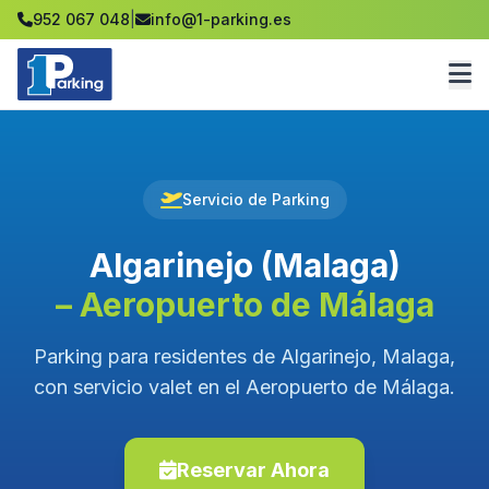
952 067 048
|
info@1-parking.es
Servicio de Parking
Algarinejo (Malaga)
– Aeropuerto de Málaga
Parking para residentes de Algarinejo, Malaga,
con servicio valet en el Aeropuerto de Málaga.
Reservar Ahora