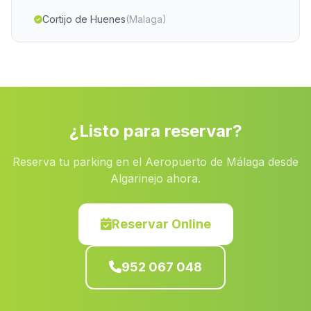
Cortijo de Huenes
(Malaga)
Montizon
(Malaga)
Caserio La Piedra del Zahor
(Malaga)
Canadas de Canepla
(Malaga)
Caserio Villar de Cuevas
(Malaga)
¿Listo para reservar?
Cortijada Las Cuevas
(Malaga)
Reserva tu parking en el Aeropuerto de Málaga desde
Pedrerias
(Malaga)
Algarinejo ahora.
El Puntal
(Malaga)
Cortijo Ober
(Malaga)
Reservar Online
Gualchos
(Malaga)
952 067 048
Jucaini
(Malaga)
Caserio La Cabanuela
(Malaga)