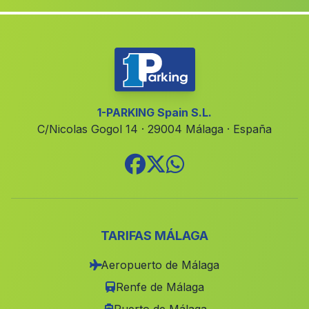
Aulabar
(Malaga)
Capones
(Malaga)
Monte Sorromero
(Malaga)
La Mesa
(Malaga)
Zalamea
(Malaga)
1-PARKING Spain S.L.
C/Nicolas Gogol 14 · 29004 Málaga · España
Los Mateos
(Malaga)
La Rambla
(Malaga)
Cortijada Ferrerias
(Malaga)
Las Vertientes
(Malaga)
Las Torrecillas
(Malaga)
TARIFAS MÁLAGA
Almensilla
(Malaga)
Aeropuerto de Málaga
Daimalos
(Malaga)
Renfe de Málaga
Castellar
(Malaga)