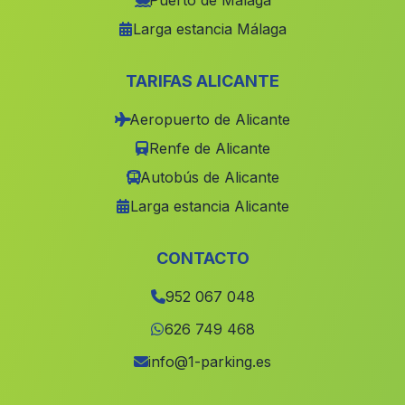
Puerto de Málaga
Larga estancia Málaga
Caserio Fuente Pinilla
(Malaga)
Barrio de Jarana
(Malaga)
TARIFAS ALICANTE
Los Nietos
(Malaga)
Aeropuerto de Alicante
Cuevas del Baico
(Malaga)
Renfe de Alicante
Seville
(Malaga)
Autobús de Alicante
Noalejo
(Malaga)
Larga estancia Alicante
Caserio Los Escullos
(Malaga)
Almajalejo
(Malaga)
CONTACTO
El Bermejo
(Malaga)
952 067 048
Caserio Mancheno
(Malaga)
626 749 468
Los Banos
(Malaga)
info@1-parking.es
Barranco de la Montesina
(Malaga)