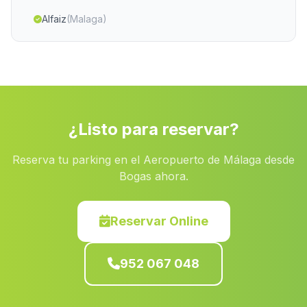
Alfaiz
(Malaga)
Peguerillas
(Malaga)
La Cartuja
(Malaga)
Caserio El Guijillo
(Malaga)
Maro
(Malaga)
¿Listo para reservar?
Velilla
(Malaga)
Reserva tu parking en el Aeropuerto de Málaga desde
Cortijo de los Olivares
(Malaga)
Bogas ahora.
Barriada Cruz de Lagos
(Malaga)
Alameda
(Malaga)
Reservar Online
Lugar Nuevo
(Malaga)
952 067 048
Las Cabreras
(Malaga)
La Luisana
(Malaga)