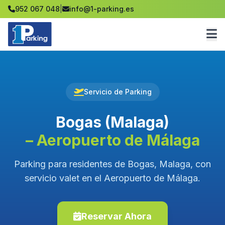
952 067 048
|
info@1-parking.es
Servicio de Parking
Bogas (Malaga)
– Aeropuerto de Málaga
Parking para residentes de Bogas, Malaga, con
servicio valet en el Aeropuerto de Málaga.
Reservar Ahora