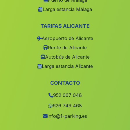
Puerto de Málaga
Larga estancia Málaga
Corterrangel
(Malaga)
Cortijo Nuevo
(Malaga)
TARIFAS ALICANTE
Cordoba
(Malaga)
Aeropuerto de Alicante
Los Carballos
(Malaga)
Renfe de Alicante
Almeria
(Malaga)
Autobús de Alicante
Yedra
(Malaga)
Larga estancia Alicante
Chozas
(Malaga)
La Mediana
(Malaga)
CONTACTO
Cortijada Los Sanchos
(Malaga)
952 067 048
Barriada Velerda
(Malaga)
626 749 468
Los Merinales
(Malaga)
info@1-parking.es
Benitorafe
(Malaga)