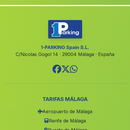
Montoro
(Malaga)
Casa Valdemanzanos
(Malaga)
Los Tercios
(Malaga)
Garrucho
(Malaga)
Alcaudete
(Malaga)
1-PARKING Spain S.L.
C/Nicolas Gogol 14 · 29004 Málaga · España
Santa Maria de Nieva
(Malaga)
Castaras
(Malaga)
Corrumbela
(Malaga)
El Donadio
(Malaga)
Chipiona
(Malaga)
TARIFAS MÁLAGA
Castilleja de la Cuesta
(Malaga)
Aeropuerto de Málaga
La Tia Lucia
(Malaga)
Renfe de Málaga
Zagra
(Malaga)