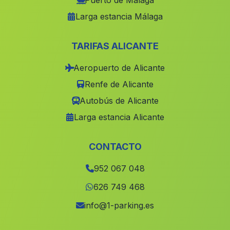
Puerto de Málaga
Larga estancia Málaga
Istan
(Malaga)
Caserios de Riofrio
(Malaga)
TARIFAS ALICANTE
El Cerro Blanco
(Malaga)
Aeropuerto de Alicante
Cortijada Grima
(Malaga)
Renfe de Alicante
Chilluevar
(Malaga)
Autobús de Alicante
La Alameda
(Malaga)
Larga estancia Alicante
Las Orillas
(Malaga)
La Piedra de la Sal
(Malaga)
CONTACTO
Los Guardines
(Malaga)
952 067 048
Cortijos Nuevos
(Malaga)
626 749 468
Coria del Rio
(Malaga)
info@1-parking.es
Zurgena
(Malaga)