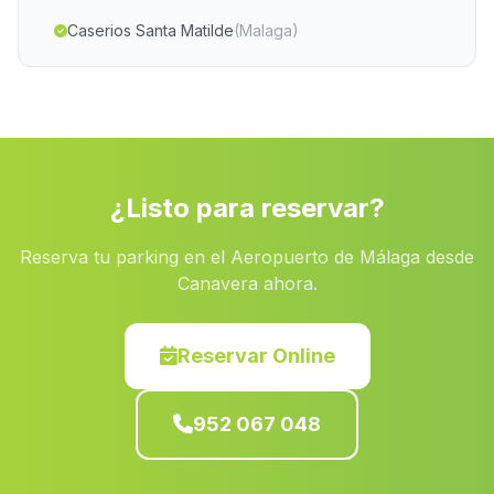
Caserios Santa Matilde
(Malaga)
Cortijada El Quintanar
(Malaga)
Arrecife
(Malaga)
Casas de Arriba
(Malaga)
Cortijo del Soriano
(Malaga)
¿Listo para reservar?
Caserio Pena del Hierro
(Malaga)
Reserva tu parking en el Aeropuerto de Málaga desde
Burgallana
(Malaga)
Canavera ahora.
Hacienda de Tarazona
(Malaga)
La Mesa
(Malaga)
Reservar Online
Las Vinas
(Malaga)
952 067 048
Urracal
(Malaga)
Fuente del Oro
(Malaga)