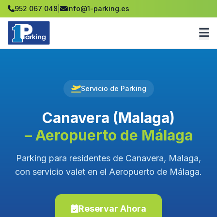
952 067 048
|
info@1-parking.es
Servicio de Parking
Canavera (Malaga)
– Aeropuerto de Málaga
Parking para residentes de Canavera, Malaga,
con servicio valet en el Aeropuerto de Málaga.
Reservar Ahora