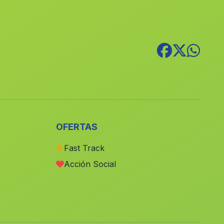
Caserio Guadahornillos
(Malaga)
Cortijo de la Tobilla
(Malaga)
Caserio La Carrasca
(Malaga)
Caserio de Balagar
(Malaga)
Cortijo de los Olivares
(Malaga)
Casas de la Callera
(Malaga)
Casa Torralba
(Malaga)
OFERTAS
El Castillo de Huarea
(Malaga)
Fast Track
El Higueral
(Malaga)
Acción Social
Valde Manzano
(Malaga)
Caserio El Cardete
(Malaga)
La Juaida
(Malaga)