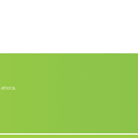
Zambra
(Malaga)
Canfornal
(Malaga)
Alcala de los Gazules
(Malaga)
Júzcar
(Malaga)
Cortijada Los Archillas
(Malaga)
Rambla de Valdiquin
(Malaga)
Caserio Poyato
(Malaga)
 ahora.
Cortijada Los Gongoras
(Malaga)
Aldeaquemada
(Malaga)
Cuevas de Campoy
(Malaga)
Barriada Castala
(Malaga)
Cogollos de Guadix
(Malaga)