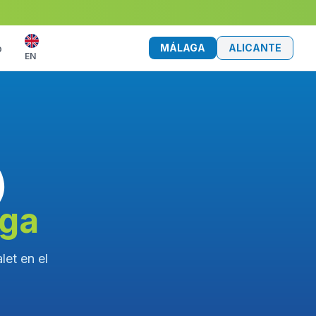
MÁLAGA
ALICANTE
o
EN
)
aga
let en el