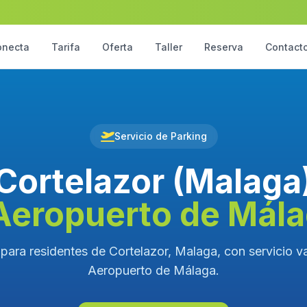
onecta
Tarifa
Oferta
Taller
Reserva
Contact
Servicio de Parking
Cortelazor (Malaga
Aeropuerto de Mál
para residentes de Cortelazor, Malaga, con servicio va
Aeropuerto de Málaga.