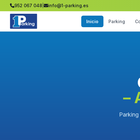
952 067 048
|
info@1-parking.es
Inicio
Parking
C
– 
Parking 