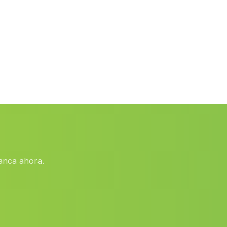
El Prado
(Malaga)
Las Canteras
(Malaga)
Ocana
(Malaga)
Canada del Rabadan
(Malaga)
El Campillo
(Malaga)
Maro
(Malaga)
Cortijo de los Marines
(Malaga)
Carrion de los Cespedes
(Malaga)
anca ahora.
Caserio Palanco
(Malaga)
Cortijada Fuente de las Monjas
(Malaga)
Pinos Genil
(Malaga)
Chucena
(Malaga)