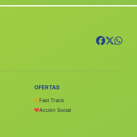
Collado del Lobo
(Malaga)
Cortijada Rambla de Valdiquin
(Malaga)
Caseria de los Frailes
(Malaga)
Chauchina
(Malaga)
El Villar
(Malaga)
Cortijada Los Rojas
(Malaga)
Caserio Patronato
(Malaga)
Los Manzanos
(Malaga)
OFERTAS
Sierra
(Malaga)
Fast Track
El Chaparral
(Malaga)
Acción Social
Canillas de Albaida
(Malaga)
Los Cazaminches
(Malaga)