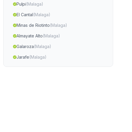
Pulpi
(Malaga)
El Cantal
(Malaga)
Minas de Riotinto
(Malaga)
Almayate Alto
(Malaga)
Galaroza
(Malaga)
Jarafe
(Malaga)
Caserio Los Balcones
(Malaga)
Cortijada Pago Aguilar Bajo
(Malaga)
El Judio
(Malaga)
Barriada Retamales
(Malaga)
Caserio El Teatino
(Malaga)
Caserio Tabladilla
(Malaga)
Caserio Azores
(Malaga)