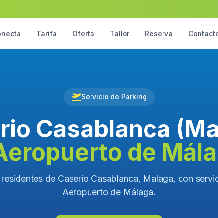
onecta
Tarifa
Oferta
Taller
Reserva
Contact
Servicio de Parking
rio Casablanca (Ma
Aeropuerto de Mál
 residentes de Caserio Casablanca, Malaga, con servici
Aeropuerto de Málaga.