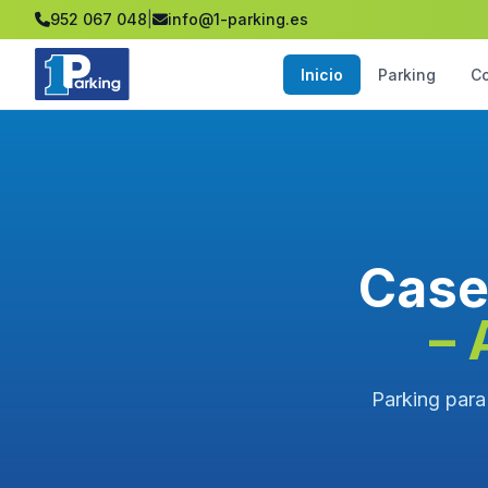
952 067 048
|
info@1-parking.es
Inicio
Parking
C
Case
– 
Parking para