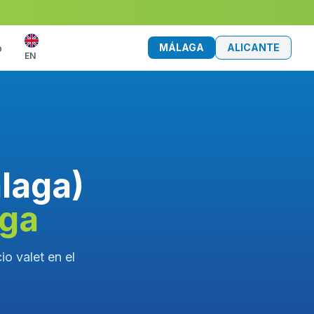
MÁLAGA
ALICANTE
o
EN
laga)
aga
o valet en el