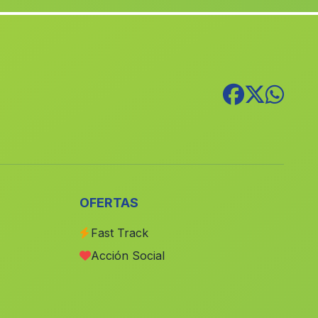
Cortijo de Canadas
(Malaga)
El Cantaro Bajo
(Malaga)
Roquez
(Malaga)
Caserio Polomares
(Malaga)
Pozo Iglesias
(Malaga)
Cruz de Veguita
(Malaga)
Los Sapos
(Malaga)
Caserio de Mondron
(Malaga)
OFERTAS
Priego de Cordoba
(Malaga)
Fast Track
El Parrizoso
(Malaga)
Acción Social
Almaciles
(Malaga)
Casas Celadillas
(Malaga)