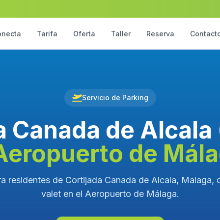
onecta
Tarifa
Oferta
Taller
Reserva
Contact
Servicio de Parking
a Canada de Alcala
Aeropuerto de Mál
a residentes de Cortijada Canada de Alcala, Malaga, 
valet en el Aeropuerto de Málaga.