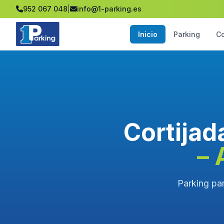
952 067 048
|
info@1-parking.es
Inicio
Parking
C
Cortijad
– 
Parking par