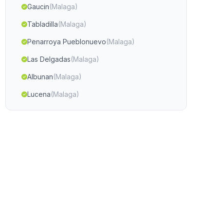
Gaucin
(Malaga)
Tabladilla
(Malaga)
Penarroya Pueblonuevo
(Malaga)
Las Delgadas
(Malaga)
Albunan
(Malaga)
Lucena
(Malaga)
La Torerera
(Malaga)
Caserio El Palaces
(Malaga)
Caserio El Arroyo Franco y Estella
(Malaga)
Casas Ruiz Cerezo
(Malaga)
Espartinas
(Malaga)
Cantal de Arriba
(Malaga)
Cortijo de los Olivares
(Malaga)