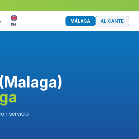
MÁLAGA
ALICANTE
o
EN
 (Malaga)
aga
con servicio