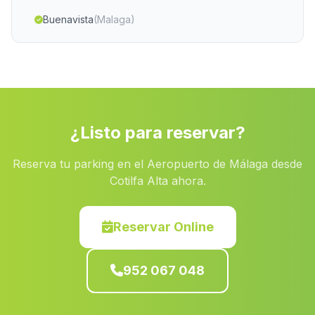
Buenavista
(Malaga)
Faucena
(Malaga)
Casa Villalon
(Malaga)
Villar Gordo
(Malaga)
Capileira
(Malaga)
¿Listo para reservar?
Gorafe
(Malaga)
Reserva tu parking en el Aeropuerto de Málaga desde
Navalcan
(Malaga)
Cotilfa Alta ahora.
El Castello de las Guardas
(Malaga)
Caserio Vites
(Malaga)
Reservar Online
Caserio Lomo Pardo
(Malaga)
952 067 048
Cortijada Las Cunas
(Malaga)
Las Hortichuelas
(Malaga)