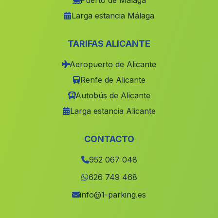
Puerto de Málaga
Larga estancia Málaga
Cuevas de los Medinas
(Malaga)
Cortijada Los Campillos
(Malaga)
TARIFAS ALICANTE
Caserio Real Bajo
(Malaga)
Aeropuerto de Alicante
Nieles
(Malaga)
Renfe de Alicante
Chaparral de Cartuja
(Malaga)
Autobús de Alicante
Matagorda
(Malaga)
Larga estancia Alicante
Cortijo de Terri
(Malaga)
Los Banos
(Malaga)
CONTACTO
Cortijo Alpizar
(Malaga)
952 067 048
Alijar
(Malaga)
626 749 468
Caserio Darsena
(Malaga)
info@1-parking.es
La Alcazaba
(Malaga)