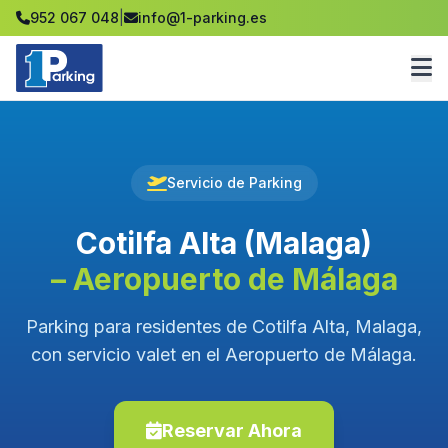
952 067 048
|
info@1-parking.es
Servicio de Parking
Cotilfa Alta (Malaga)
– Aeropuerto de Málaga
Parking para residentes de Cotilfa Alta, Malaga,
con servicio valet en el Aeropuerto de Málaga.
Reservar Ahora