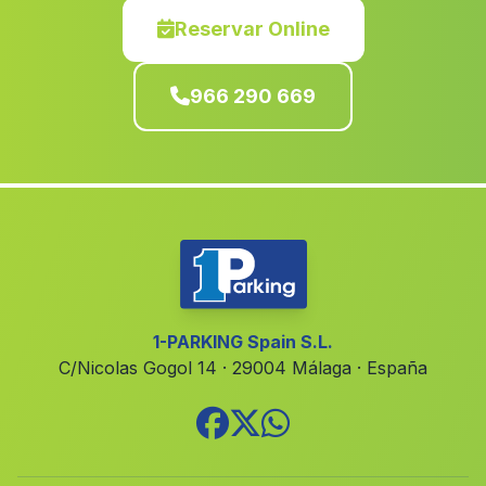
Hellin
(Albacete)
Reservar Online
Villavaliente
(Albacete)
966 290 669
Alguazas
(Murcia)
Naquera
(Valencia)
Benaguasil
(Valencia)
Alberic
(Valencia)
Rafal
(Alicante)
lAlcúdia
(Valencia)
Tollos
(Alicante)
1-PARKING Spain S.L.
C/Nicolas Gogol 14 · 29004 Málaga · España
Benissa
(Alicante)
Planes
(Alicante)
Benimodo
(Valencia)