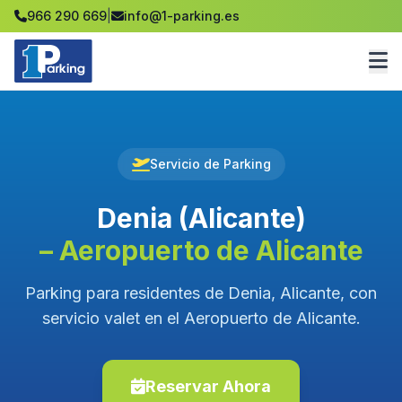
966 290 669
|
info@1-parking.es
Servicio de Parking
Denia (Alicante)
– Aeropuerto de Alicante
Parking para residentes de Denia, Alicante, con
servicio valet en el Aeropuerto de Alicante.
Reservar Ahora