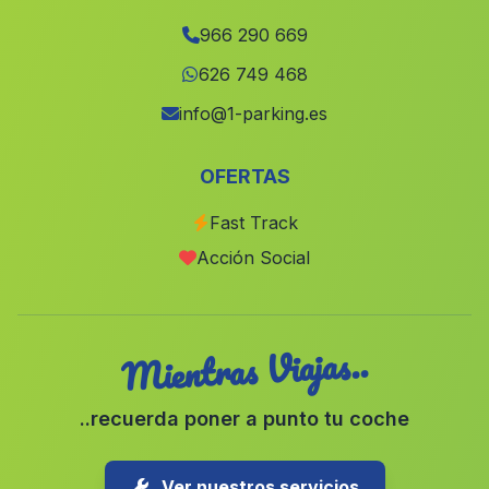
Albal
(Valencia)
966 290 669
Beneixida
(Valencia)
626 749 468
Alcàntera de Xúquer
(Valencia)
info@1-parking.es
Calles
(Valencia)
OFERTAS
Madrigueras
(Albacete)
Fast Track
Ontur
(Albacete)
Acción Social
Massamagrell
(Valencia)
Mientras Viajas..
..recuerda poner a punto tu coche
Ver nuestros servicios