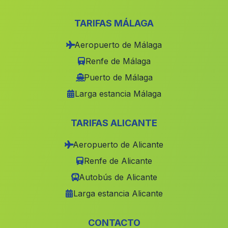
Palma de Gandia
(Valencia)
Águilas
(Murcia)
TARIFAS MÁLAGA
Pedreguer
(Alicante)
Aeropuerto de Málaga
Gilet
(Valencia)
Renfe de Málaga
Llombai
(Valencia)
Puerto de Málaga
Larga estancia Málaga
Molinicos
(Albacete)
Catral
(Alicante)
TARIFAS ALICANTE
Beniarda
(Alicante)
Aeropuerto de Alicante
Riba roja de Túria
(Valencia)
Renfe de Alicante
Facheca
(Alicante)
Autobús de Alicante
Munera
(Albacete)
Larga estancia Alicante
Vianos
(Albacete)
Betera
(Valencia)
CONTACTO