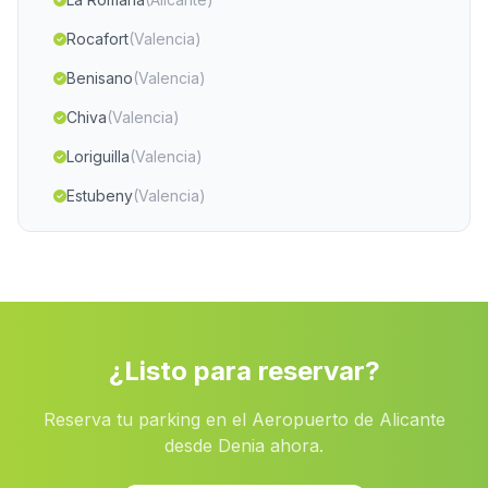
Rocafort
(Valencia)
Benisano
(Valencia)
Chiva
(Valencia)
Loriguilla
(Valencia)
Estubeny
(Valencia)
Ayora
(Valencia)
Adsubia
(Alicante)
Torrevieja
(Alicante)
Algorfa
(Alicante)
¿Listo para reservar?
Ràfol dAlmúnia, el
(Alicante)
Reserva tu parking en el Aeropuerto de Alicante
Campos del Rio
(Murcia)
desde Denia ahora.
Xalo
(Alicante)