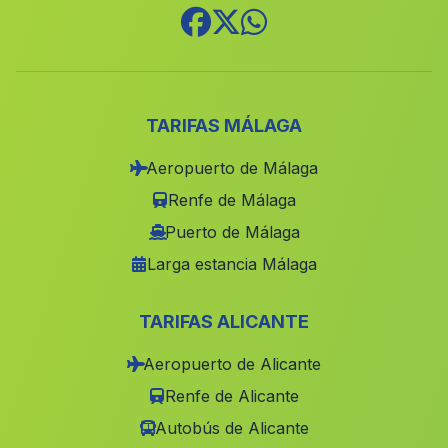
Ayna
(Albacete)
Abengibre
(Albacete)
Albalat de la Ribera
(Valencia)
Balazote
(Albacete)
TARIFAS MÁLAGA
Agres
(Alicante)
Aeropuerto de Málaga
Benigembla
(Alicante)
Renfe de Málaga
Riopar
(Albacete)
Puerto de Málaga
Larga estancia Málaga
Algorfa
(Alicante)
Losa del Obispo
(Valencia)
TARIFAS ALICANTE
La Pobla Llarga
(Valencia)
Aeropuerto de Alicante
Alpera
(Albacete)
Renfe de Alicante
Albalat dels Tarongers
(Valencia)
Autobús de Alicante
Polinyà de Xúquer
(Valencia)