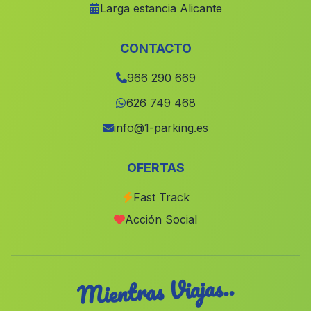
Larga estancia Alicante
Benifallim
(Alicante)
Macastre
(Valencia)
CONTACTO
Alcadozo
(Albacete)
966 290 669
Carcelen
(Albacete)
626 749 468
Loriguilla
(Valencia)
info@1-parking.es
Caudete de las Fuentes
(Valencia)
OFERTAS
Agost
(Alicante)
Fast Track
lAlqueria d Asnar
(Alicante)
Acción Social
Albacete
(Albacete)
Mientras Viajas..