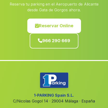
Reserva tu parking en el Aeropuerto de Alicante
Aigües
(Alicante)
desde Gata de Gorgos ahora.
Segart
(Valencia)
San Pedro del Pinatar
(Murcia)
Reservar Online
Sumacàrcer
(Valencia)
966 290 669
Biar
(Alicante)
Corral Rubio
(Albacete)
Benillup
(Alicante)
Villaverde de Guadalimar
(Albacete)
Ontur
(Albacete)
La Font dEn Carròs
(Valencia)
Chera
(Valencia)
1-PARKING Spain S.L.
C/Nicolas Gogol 14 · 29004 Málaga · España
San Isidro
(Alicante)