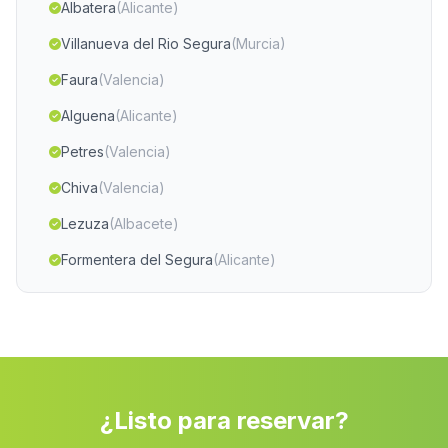
Albatera
(Alicante)
Villanueva del Rio Segura
(Murcia)
Faura
(Valencia)
Alguena
(Alicante)
Petres
(Valencia)
Chiva
(Valencia)
Lezuza
(Albacete)
Formentera del Segura
(Alicante)
Algimia de Alfara
(Valencia)
Fuentealbilla
(Albacete)
Burjassot
(Valencia)
Nerpio
(Albacete)
¿Listo para reservar?
Gaianes
(Alicante)