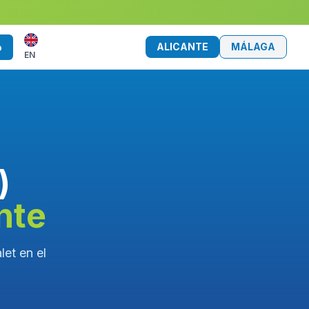
ALICANTE
MÁLAGA
o
EN
)
nte
let en el