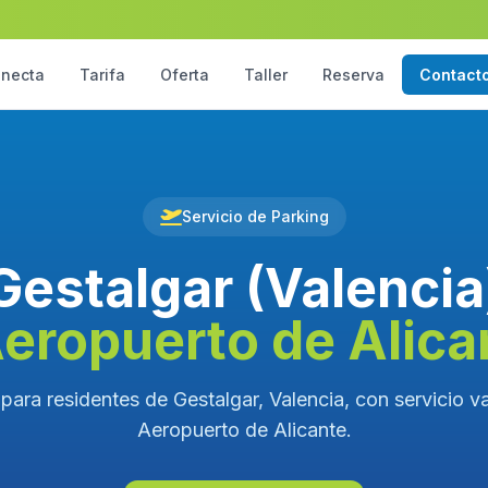
necta
Tarifa
Oferta
Taller
Reserva
Contact
Servicio de Parking
Gestalgar (Valencia
Aeropuerto de Alica
para residentes de Gestalgar, Valencia, con servicio va
Aeropuerto de Alicante.