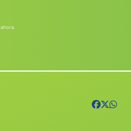
Silla
(Valencia)
Mula
(Murcia)
 ahora.
Utiel
(Valencia)
Canals
(Valencia)
Catral
(Alicante)
Mislata
(Valencia)
Bonete
(Albacete)
Monforte del Cid
(Alicante)
La Pobla de Vallbona
(Valencia)
Villarrobledo
(Albacete)
Cheste
(Valencia)
Llanera de Ranes
(Valencia)