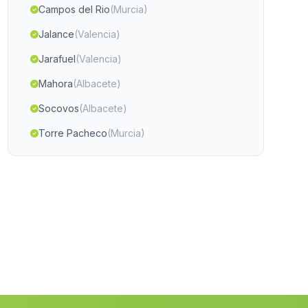
Campos del Rio
(Murcia)
Jalance
(Valencia)
Jarafuel
(Valencia)
Mahora
(Albacete)
Socovos
(Albacete)
Torre Pacheco
(Murcia)
Paiporta
(Valencia)
Genoves
(Valencia)
Sella
(Alicante)
Planes
(Alicante)
La Herrera
(Albacete)
Valles
(Valencia)
Ontur
(Albacete)