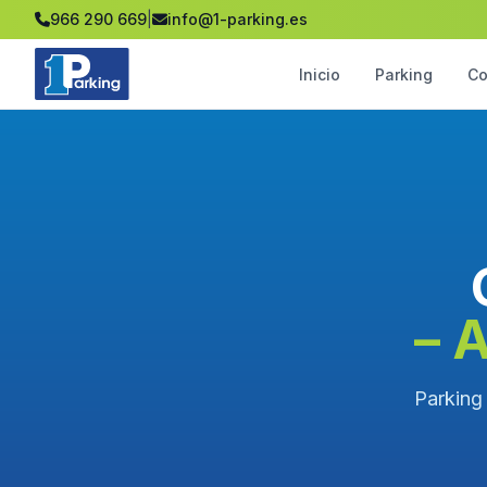
966 290 669
|
info@1-parking.es
Inicio
Parking
Co
– 
Parking 