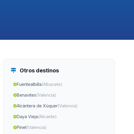
Otros destinos
Fuentealbilla
(Albacete)
Benavites
(Valencia)
Alcàntera de Xúquer
(Valencia)
Daya Vieja
(Alicante)
Pinet
(Valencia)