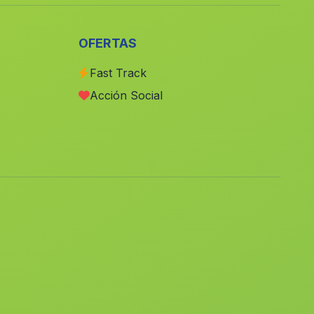
lAlqueria de la Comtessa
(Valencia)
Villavaliente
(Albacete)
OFERTAS
Alguena
(Alicante)
Fast Track
Alboraya
(Valencia)
Acción Social
Albacete
(Albacete)
Otos
(Valencia)
Teulada
(Alicante)
Gandia
(Valencia)
Benitachell Poble Nou de
(Alicante)
Benitatxell
Sedavi
(Valencia)
Xirivella
(Valencia)
Alcoleja
(Alicante)