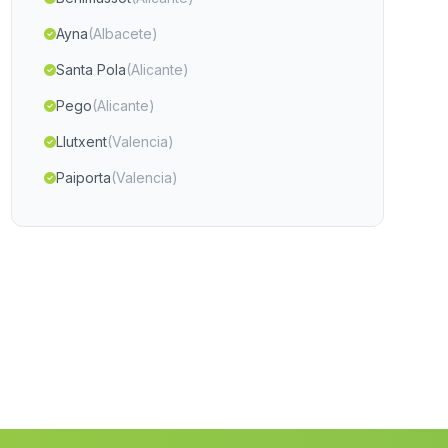
Ayna
(Albacete)
Santa Pola
(Alicante)
Pego
(Alicante)
Llutxent
(Valencia)
Paiporta
(Valencia)
Macastre
(Valencia)
Torrella
(Valencia)
Onil
(Alicante)
Águilas
(Murcia)
Aielo de Rugat
(Valencia)
El Campello
(Alicante)
Gatova
(Valencia)