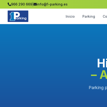
966 290 669
|
info@1-parking.es
Inicio
Parking
Co
H
– 
Parking p