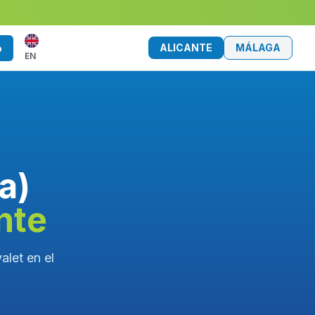
ALICANTE
MÁLAGA
o
EN
a)
nte
alet en el