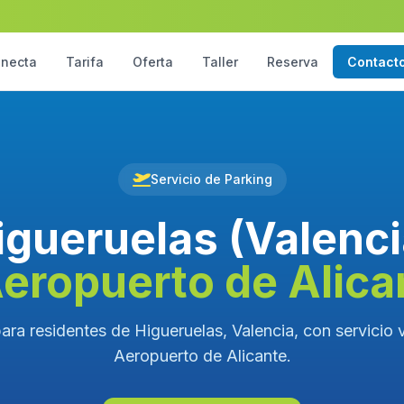
necta
Tarifa
Oferta
Taller
Reserva
Contact
Servicio de Parking
igueruelas (Valenci
Aeropuerto de Alica
ara residentes de Higueruelas, Valencia, con servicio v
Aeropuerto de Alicante.