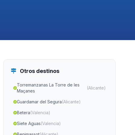
Otros destinos
Torremanzanas La Torre de les
(Alicante)
Maçanes
Guardamar del Segura
(Alicante)
Betera
(Valencia)
Siete Aguas
(Valencia)
Benimassot
(Alicante)