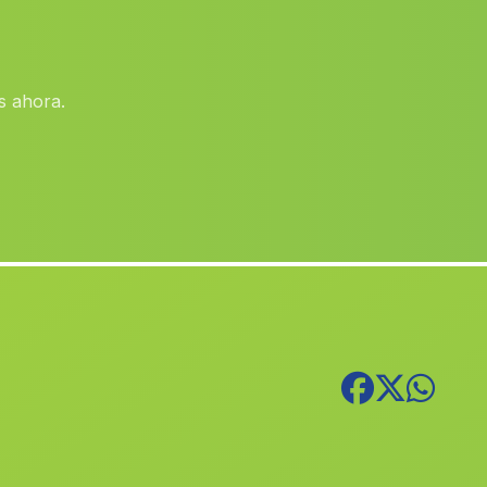
San Vicente del Raspeig Sant
(Alicante)
Vicent del Raspe
Sueca
(Valencia)
s ahora.
El Campo de Mirra Camp de Mirra
(Alicante)
Piles
(Valencia)
El Palomar
(Valencia)
Calp
(Alicante)
Benillup
(Alicante)
Cheste
(Valencia)
Alcaraz
(Albacete)
Benissoda
(Valencia)
Novele Novetlè
(Valencia)
Ayora
(Valencia)