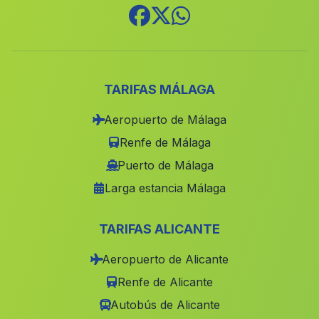
La Pobla de Vallbona
(Valencia)
La Herrera
(Albacete)
Benirredrà
(Valencia)
Orba
(Alicante)
TARIFAS MÁLAGA
Albalat dels Tarongers
(Valencia)
Aeropuerto de Málaga
Alcantarilla
(Murcia)
Renfe de Málaga
La Llosa de Ranes
(Valencia)
Puerto de Málaga
Larga estancia Málaga
Massamagrell
(Valencia)
Villena
(Alicante)
TARIFAS ALICANTE
Gata de Gorgos
(Alicante)
Aeropuerto de Alicante
Alfafar
(Valencia)
Renfe de Alicante
Denia
(Alicante)
Autobús de Alicante
Bolbaite
(Valencia)