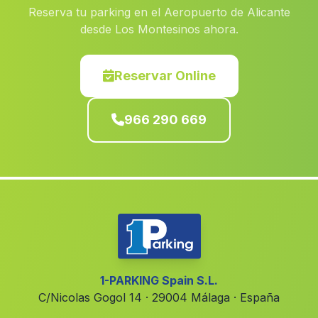
Reserva tu parking en el Aeropuerto de Alicante
Fuenterrobles
(Valencia)
desde Los Montesinos ahora.
San Isidro
(Alicante)
Alfafara
(Alicante)
Reservar Online
Llutxent
(Valencia)
966 290 669
Rotova
(Valencia)
Torrent
(Valencia)
Teulada
(Alicante)
Quart de Poblet
(Valencia)
Torre Pacheco
(Murcia)
Vall de Gallinera
(Alicante)
Calp
(Alicante)
1-PARKING Spain S.L.
C/Nicolas Gogol 14 · 29004 Málaga · España
Higueruelas
(Valencia)