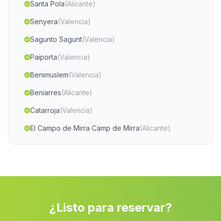
Santa Pola
(Alicante)
Senyera
(Valencia)
Sagunto Sagunt
(Valencia)
Paiporta
(Valencia)
Benimuslem
(Valencia)
Beniarres
(Alicante)
Catarroja
(Valencia)
El Campo de Mirra Camp de Mirra
(Alicante)
Beniparrell
(Valencia)
Ondara
(Alicante)
Xeresa
(Valencia)
Altea
(Alicante)
¿Listo para reservar?
Massalfassar
(Valencia)