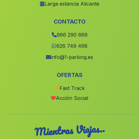
Larga estancia Alicante
Alcublas
(Valencia)
Rocafort
(Valencia)
CONTACTO
Cieza
(Murcia)
966 290 669
Redovan
(Alicante)
626 749 468
Alaquàs
(Valencia)
info@1-parking.es
Meliana
(Valencia)
OFERTAS
Rafelbunol Rafelbunyol
(Valencia)
Fast Track
Benferri
(Alicante)
Acción Social
Enguera
(Valencia)
Mientras Viajas..