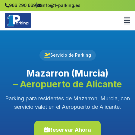
966 290 669
|
info@1-parking.es
Servicio de Parking
Mazarron (Murcia)
– Aeropuerto de Alicante
Parking para residentes de Mazarron, Murcia, con
servicio valet en el Aeropuerto de Alicante.
Reservar Ahora