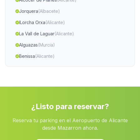
Jorquera
(Albacete)
lLorcha Orxa
(Alicante)
La Vall de Laguar
(Alicante)
Alguazas
(Murcia)
Benissa
(Alicante)
Aielo de Rugat
(Valencia)
Beneixama
(Alicante)
Alcoleja
(Alicante)
Palmera
(Valencia)
¿Listo para reservar?
lÈnova
(Valencia)
Reserva tu parking en el Aeropuerto de Alicante
Torremanzanas La Torre de les Maçanes
(Alicante)
desde Mazarron ahora.
Beniel
(Murcia)