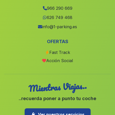
Pliego
(Murcia)
966 290 669
Llocnou de la Corona
(Valencia)
626 749 468
Gaianes
(Alicante)
info@1-parking.es
Andilla
(Valencia)
OFERTAS
Benimuslem
(Valencia)
Fast Track
Millares
(Valencia)
Acción Social
Benifla
(Valencia)
Mientras Viajas..
..recuerda poner a punto tu coche
Ver nuestros servicios