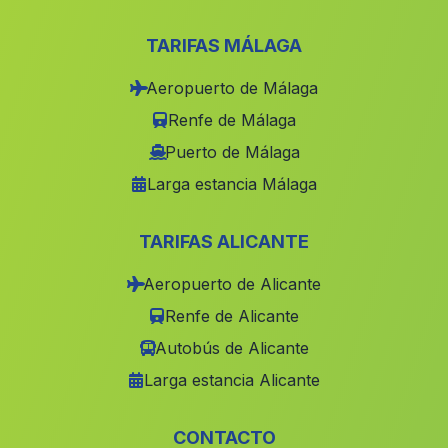
Petrola
(Albacete)
Casas de Lazaro
(Albacete)
TARIFAS MÁLAGA
Anna
(Valencia)
Aeropuerto de Málaga
Minaya
(Albacete)
Renfe de Málaga
Murcia
(Murcia)
Puerto de Málaga
Larga estancia Málaga
Alcoy Alcoi
(Alicante)
San Pedro del Pinatar
(Murcia)
TARIFAS ALICANTE
Miramar
(Valencia)
Aeropuerto de Alicante
Motilleja
(Albacete)
Renfe de Alicante
Beniarbeig
(Alicante)
Autobús de Alicante
Salobre
(Albacete)
Larga estancia Alicante
Algar de Palancia
(Valencia)
Alcaraz
(Albacete)
CONTACTO