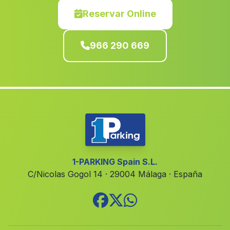
Águilas
(Murcia)
Reservar Online
Chera
(Valencia)
966 290 669
Mislata
(Valencia)
El Ballestero
(Albacete)
Relleu
(Alicante)
Los Montesinos
(Alicante)
Llanera de Ranes
(Valencia)
Orihuela
(Alicante)
Masalaves
(Valencia)
1-PARKING Spain S.L.
C/Nicolas Gogol 14 · 29004 Málaga · España
Montitxelvo Montichelvo
(Valencia)
San Antonio de Benageber
(Valencia)
Alaquàs
(Valencia)