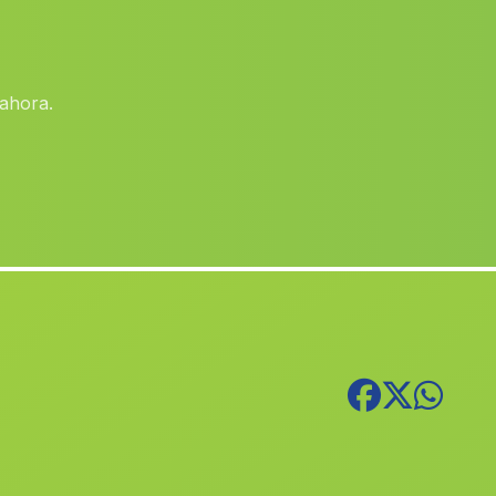
Aldaia
(Valencia)
Benifato
(Alicante)
ahora.
Benejúzar
(Alicante)
Quatretonda
(Valencia)
lAlcúdia
(Valencia)
Bugarra
(Valencia)
Orba
(Alicante)
Alicante Alacant
(Alicante)
Chiva
(Valencia)
Genoves
(Valencia)
Benirredrà
(Valencia)
Marines
(Valencia)