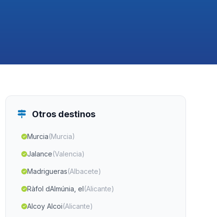
Otros destinos
Murcia
(Murcia)
Jalance
(Valencia)
Madrigueras
(Albacete)
Ràfol dAlmúnia, el
(Alicante)
Alcoy Alcoi
(Alicante)