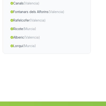
Canals
(Valencia)
Fontanars dels Alforins
(Valencia)
Rafelcofer
(Valencia)
Ricote
(Murcia)
Alberic
(Valencia)
Lorqui
(Murcia)
lÈnova
(Valencia)
Rugat
(Valencia)
Paiporta
(Valencia)
Valencia
(Valencia)
El Palomar
(Valencia)
Càrcer
(Valencia)
Vallada
(Valencia)