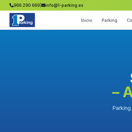
966 290 669
|
info@1-parking.es
Inicio
Parking
Co
– 
Parking 