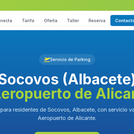
necta
Tarifa
Oferta
Taller
Reserva
Contact
Servicio de Parking
Socovos (Albacete
Aeropuerto de Alica
para residentes de Socovos, Albacete, con servicio va
Aeropuerto de Alicante.