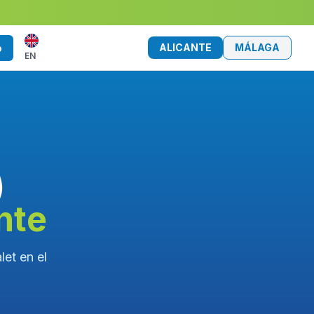
ALICANTE
MÁLAGA
o
EN
)
nte
let en el