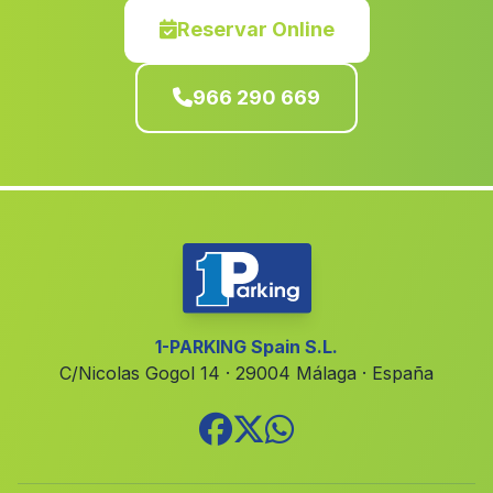
La Llosa de Ranes
(Valencia)
Reservar Online
Bonrepòs i Mirambell
(Valencia)
966 290 669
Losa del Obispo
(Valencia)
Hellin
(Albacete)
Fuente Álamo de Murcia
(Murcia)
Tormos
(Alicante)
Sedavi
(Valencia)
Museros
(Valencia)
Cocentaina
(Alicante)
1-PARKING Spain S.L.
C/Nicolas Gogol 14 · 29004 Málaga · España
Canada
(Alicante)
Villavaliente
(Albacete)
Los Alcazares
(Murcia)