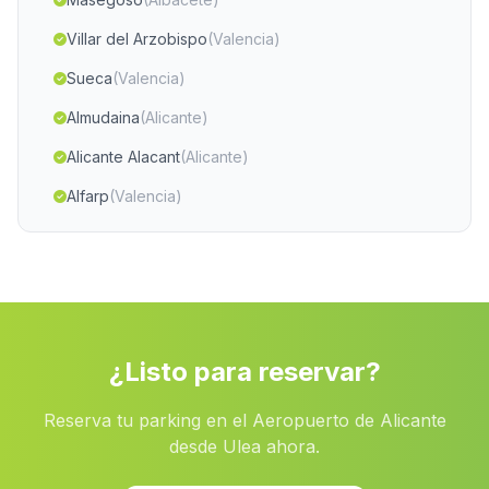
Villar del Arzobispo
(Valencia)
Sueca
(Valencia)
Almudaina
(Alicante)
Alicante Alacant
(Alicante)
Alfarp
(Valencia)
Águilas
(Murcia)
Adsubia
(Alicante)
Cenizate
(Albacete)
El Palomar
(Valencia)
¿Listo para reservar?
Senyera
(Valencia)
Reserva tu parking en el Aeropuerto de Alicante
Albatana
(Albacete)
desde Ulea ahora.
Pinet
(Valencia)