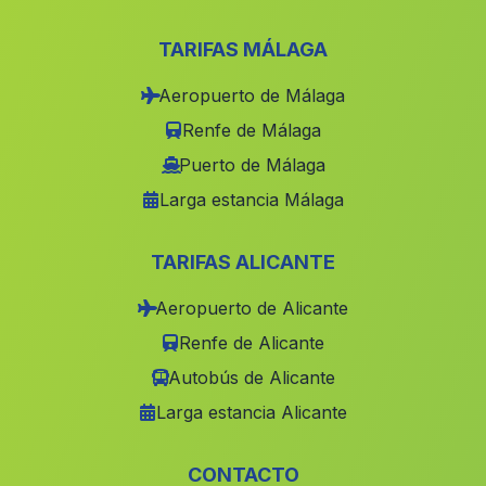
Denia
(Alicante)
Chulilla
(Valencia)
TARIFAS MÁLAGA
Montealegre del Castillo
(Albacete)
Aeropuerto de Málaga
Santomera
(Murcia)
Renfe de Málaga
Puebla de San Miguel
(Valencia)
Puerto de Málaga
Larga estancia Málaga
Cullera
(Valencia)
Teresa de Cofrentes
(Valencia)
TARIFAS ALICANTE
Llutxent
(Valencia)
Aeropuerto de Alicante
Fuenterrobles
(Valencia)
Renfe de Alicante
Riba roja de Túria
(Valencia)
Autobús de Alicante
Almoines
(Valencia)
Larga estancia Alicante
Canals
(Valencia)
Calp
(Alicante)
CONTACTO