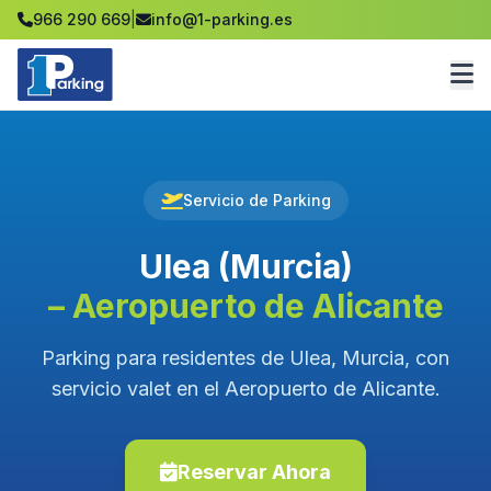
966 290 669
|
info@1-parking.es
Servicio de Parking
Ulea (Murcia)
– Aeropuerto de Alicante
Parking para residentes de Ulea, Murcia, con
servicio valet en el Aeropuerto de Alicante.
Reservar Ahora