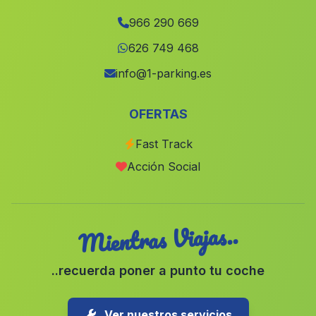
La Romana
(Alicante)
966 290 669
Sagra
(Alicante)
626 749 468
Ràfol dAlmúnia, el
(Alicante)
info@1-parking.es
Benetússer
(Valencia)
OFERTAS
Busot
(Alicante)
Fast Track
Altea
(Alicante)
Acción Social
Vall de Gallinera
(Alicante)
Mientras Viajas..
..recuerda poner a punto tu coche
Ver nuestros servicios