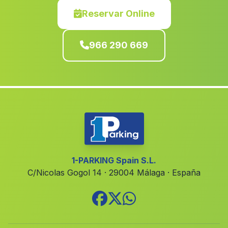
Benimeli
(Alicante)
Reservar Online
La Union
(Murcia)
966 290 669
Tavernes de la Valldigna
(Valencia)
El Palomar
(Valencia)
lAlfàs del Pi
(Alicante)
Benidoleig
(Alicante)
Ayna
(Albacete)
Albalat dels Tarongers
(Valencia)
Montalvos
(Albacete)
1-PARKING Spain S.L.
C/Nicolas Gogol 14 · 29004 Málaga · España
Hellin
(Albacete)
Balones
(Alicante)
Requena
(Valencia)