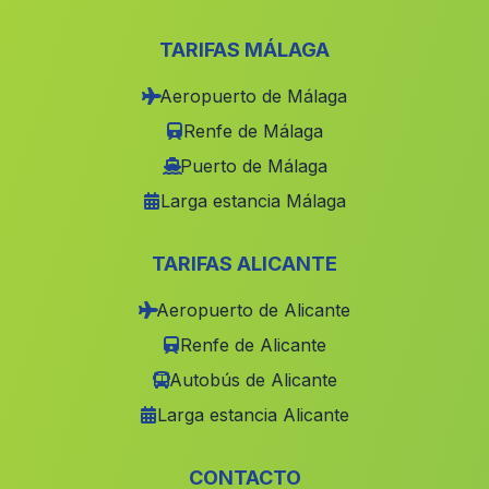
Almiserà
(Valencia)
Salem
(Valencia)
TARIFAS MÁLAGA
Daya Vieja
(Alicante)
Aeropuerto de Málaga
Calasparra
(Murcia)
Renfe de Málaga
Real de Gandia
(Valencia)
Puerto de Málaga
Larga estancia Málaga
Onil
(Alicante)
Moratalla
(Murcia)
TARIFAS ALICANTE
La Recueja
(Albacete)
Aeropuerto de Alicante
Sanet y Negrals
(Alicante)
Renfe de Alicante
Callosa de Segura
(Alicante)
Autobús de Alicante
Sot de Chera
(Valencia)
Larga estancia Alicante
Puebla de San Miguel
(Valencia)
Sedavi
(Valencia)
CONTACTO