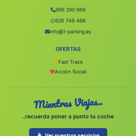
Torre Pacheco
(Murcia)
966 290 669
Tuejar
(Valencia)
626 749 468
Villalonga
(Valencia)
info@1-parking.es
Alberic
(Valencia)
OFERTAS
Sella
(Alicante)
Fast Track
Ràfol dAlmúnia, el
(Alicante)
Acción Social
Sempere
(Valencia)
Mientras Viajas..
..recuerda poner a punto tu coche
Ver nuestros servicios