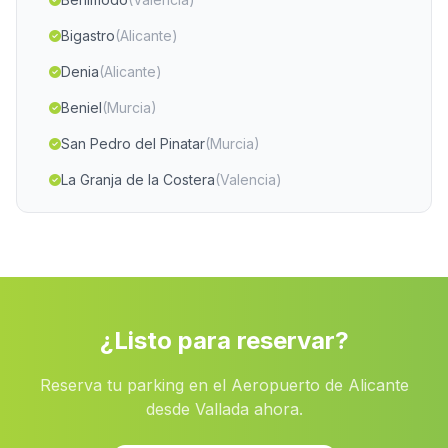
Bigastro
(Alicante)
Denia
(Alicante)
Beniel
(Murcia)
San Pedro del Pinatar
(Murcia)
La Granja de la Costera
(Valencia)
La Herrera
(Albacete)
Algar de Palancia
(Valencia)
Sollana
(Valencia)
Torrent
(Valencia)
¿Listo para reservar?
Planes
(Alicante)
Reserva tu parking en el Aeropuerto de Alicante
Xirivella
(Valencia)
desde Vallada ahora.
Beniarjo
(Valencia)