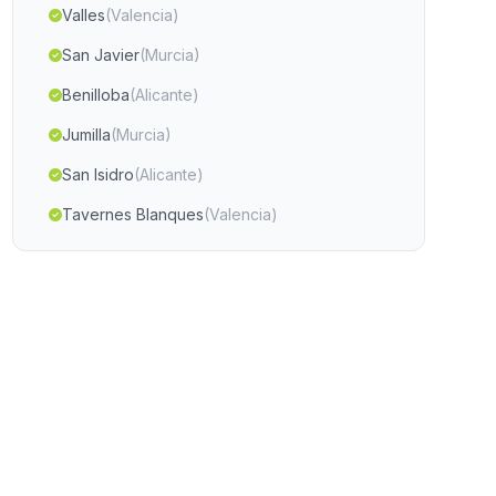
Valles
(Valencia)
San Javier
(Murcia)
Benilloba
(Alicante)
Jumilla
(Murcia)
San Isidro
(Alicante)
Tavernes Blanques
(Valencia)
La Pobla de Vallbona
(Valencia)
Museros
(Valencia)
Ulea
(Murcia)
Casas Altas
(Valencia)
Picassent
(Valencia)
Miramar
(Valencia)
Crevillent
(Alicante)