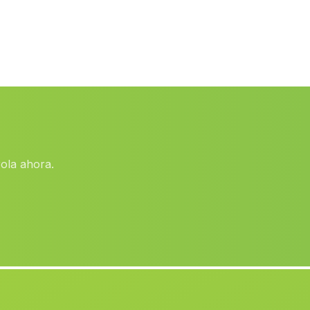
Murcia
(Murcia)
Venta del Moro
(Valencia)
lEliana
(Valencia)
La Nucia
(Alicante)
Naquera
(Valencia)
Meliana
(Valencia)
rola ahora.
San Vicente del Raspeig Sant
(Alicante)
Vicent del Raspe
Sellent
(Valencia)
Cox
(Alicante)
Lliria
(Valencia)
Benifairo de les Valls
(Valencia)