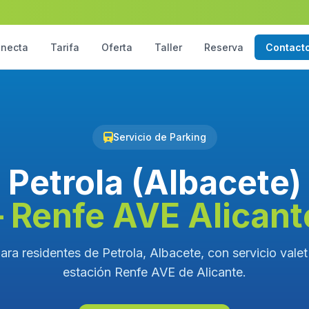
necta
Tarifa
Oferta
Taller
Reserva
Contact
Servicio de Parking
Petrola (Albacete)
– Renfe AVE Alicant
ara residentes de Petrola, Albacete, con servicio valet 
estación Renfe AVE de Alicante.