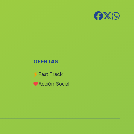
Guardamar del Segura
(Alicante)
Benigembla
(Alicante)
Benageber
(Valencia)
Alfauir
(Valencia)
Quesa
(Valencia)
Benetússer
(Valencia)
OFERTAS
Librilla
(Murcia)
Fast Track
Riopar
(Albacete)
Acción Social
Las Torres de Cotillas
(Murcia)
Pilar de la Horadada
(Alicante)
Orba
(Alicante)
Caudete
(Albacete)
San Pedro del Pinatar
(Murcia)