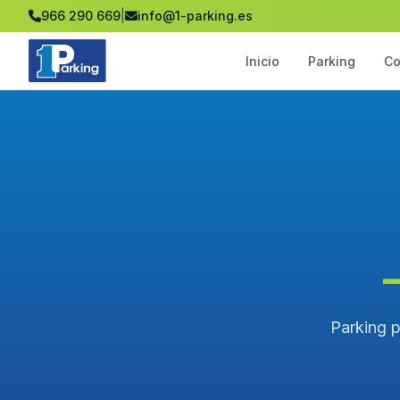
966 290 669
|
info@1-parking.es
Inicio
Parking
Co
Parking p