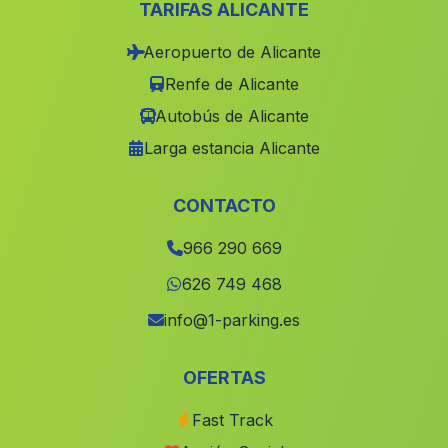
TARIFAS ALICANTE
Calp
(Alicante)
Aeropuerto de Alicante
El Ballestero
(Albacete)
Renfe de Alicante
Canals
(Valencia)
Autobús de Alicante
Sueca
(Valencia)
Larga estancia Alicante
La Yesa
(Valencia)
Alfarp
(Valencia)
CONTACTO
Mula
(Murcia)
966 290 669
Atzeneta dAlbaida
(Valencia)
626 749 468
Miramar
(Valencia)
info@1-parking.es
Tormos
(Alicante)
OFERTAS
Antella
(Valencia)
Fast Track
Quart de les Valls
(Valencia)