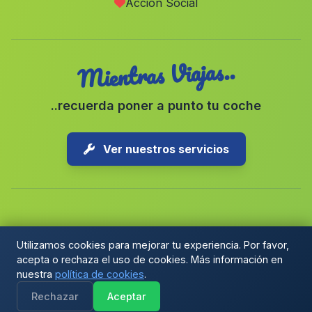
Acción Social
Puig
(Valencia)
Mientras Viajas..
..recuerda poner a punto tu coche
Ver nuestros servicios
Copyright © 2026 1-Parking Spain S.L. Todos los derechos
Utilizamos cookies para mejorar tu experiencia. Por favor,
reservados.
acepta o rechaza el uso de cookies. Más información en
Política de Cookies
|
Preferencias de cookies
|
nuestra
política de cookies
.
Términos y Condiciones
|
Blog
Rechazar
Aceptar