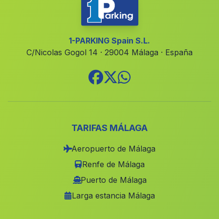
La Nucia
(Alicante)
Vallada
(Valencia)
Barrax
(Albacete)
1-PARKING Spain S.L.
C/Nicolas Gogol 14 · 29004 Málaga · España
Abanilla
(Murcia)
Xirivella
(Valencia)
Benirredrà
(Valencia)
La Gineta
(Albacete)
Requena
(Valencia)
TARIFAS MÁLAGA
Polop
(Alicante)
Aeropuerto de Málaga
Villanueva de Castellon
(Valencia)
Renfe de Málaga
Caravaca de la Cruz
(Murcia)
Puerto de Málaga
Larga estancia Málaga
Torrent
(Valencia)
Alzira
(Valencia)