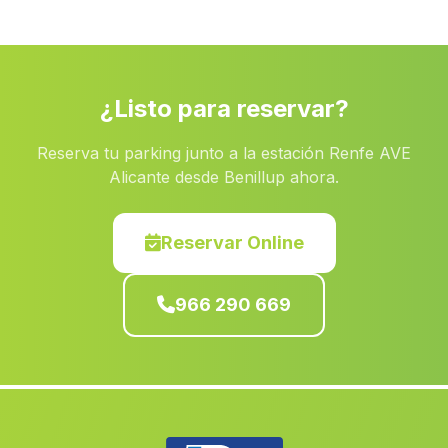
Aledo
(Murcia)
Bicorp
(Valencia)
Fuenterrobles
(Valencia)
¿Listo para reservar?
Almoradi
(Alicante)
Reserva tu parking junto a la estación Renfe AVE
Gatova
(Valencia)
Alicante desde Benillup ahora.
Busot
(Alicante)
Chella
(Valencia)
Reservar Online
Vinalesa
(Valencia)
966 290 669
Yeste
(Albacete)
La Pobla del Duc
(Valencia)
Benilloba
(Alicante)
Bonete
(Albacete)