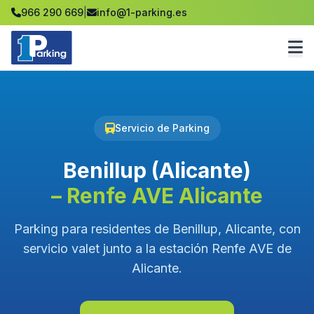
966 290 669
|
info@1-parking.es
Servicio de Parking
Benillup (Alicante)
– Renfe AVE Alicante
Parking para residentes de Benillup, Alicante, con
servicio valet junto a la estación Renfe AVE de
Alicante.