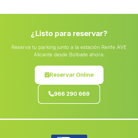
Villargordo del Cabriel
(Valencia)
Sant Joan dAlacant
(Alicante)
Sollana
(Valencia)
¿Listo para reservar?
Casas de Lazaro
(Albacete)
Reserva tu parking junto a la estación Renfe AVE
Petrer
(Alicante)
Alicante desde Bolbaite ahora.
Bogarra
(Albacete)
Beniel
(Murcia)
Reservar Online
Penas de San Pedro
(Albacete)
966 290 669
Puçol
(Valencia)
El Palomar
(Valencia)
Domeno
(Valencia)
Segart
(Valencia)