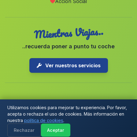
Acción Social
Alcadozo
(Albacete)
Mientras Viajas..
..recuerda poner a punto tu coche
Ver nuestros servicios
Copyright © 2026 1-Parking Spain S.L. Todos los derechos
Utilizamos cookies para mejorar tu experiencia. Por favor,
reservados.
acepta o rechaza el uso de cookies. Más información en
Política de Cookies
|
Preferencias de cookies
|
nuestra
política de cookies
.
Términos y Condiciones
|
Blog
Rechazar
Aceptar