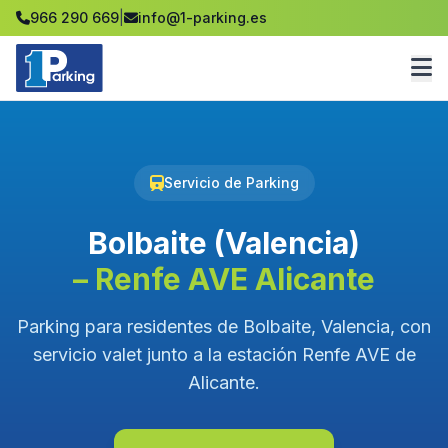
966 290 669
|
info@1-parking.es
Servicio de Parking
Bolbaite (Valencia)
– Renfe AVE Alicante
Parking para residentes de Bolbaite, Valencia, con
servicio valet junto a la estación Renfe AVE de
Alicante.