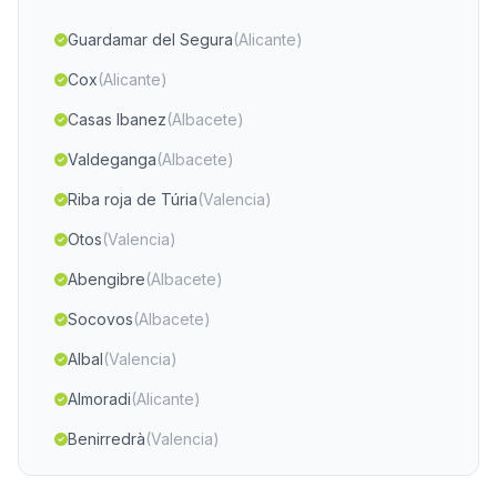
Guardamar del Segura
(Alicante)
Cox
(Alicante)
Casas Ibanez
(Albacete)
Valdeganga
(Albacete)
Riba roja de Túria
(Valencia)
Otos
(Valencia)
Abengibre
(Albacete)
Socovos
(Albacete)
Albal
(Valencia)
Almoradi
(Alicante)
Benirredrà
(Valencia)
Ojos
(Murcia)