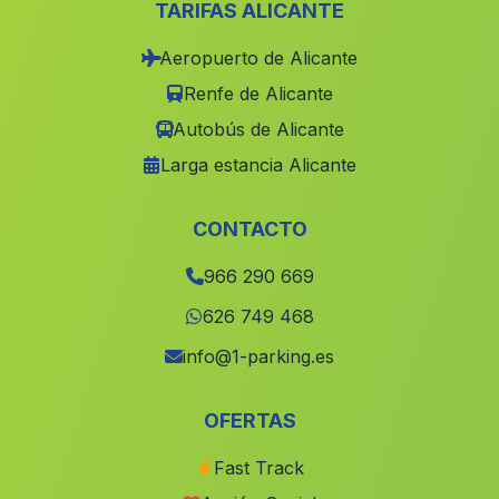
TARIFAS ALICANTE
Alboraya
(Valencia)
Aeropuerto de Alicante
Alfarp
(Valencia)
Renfe de Alicante
Aigües
(Alicante)
Autobús de Alicante
Cerdà
(Valencia)
Larga estancia Alicante
Callosa de Segura
(Alicante)
Gandia
(Valencia)
CONTACTO
Fuenterrobles
(Valencia)
966 290 669
Villanueva del Rio Segura
(Murcia)
626 749 468
Orxeta
(Alicante)
info@1-parking.es
Sumacàrcer
(Valencia)
OFERTAS
Penàguila
(Alicante)
Fast Track
Caravaca de la Cruz
(Murcia)