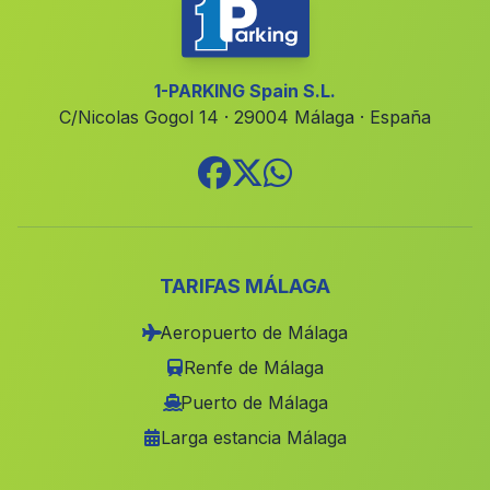
Algorfa
(Alicante)
Millena
(Alicante)
Tavernes de la Valldigna
(Valencia)
1-PARKING Spain S.L.
C/Nicolas Gogol 14 · 29004 Málaga · España
Rugat
(Valencia)
Betera
(Valencia)
Benimarfull
(Alicante)
Yeste
(Albacete)
Cortes de Pallas
(Valencia)
TARIFAS MÁLAGA
La Gineta
(Albacete)
Aeropuerto de Málaga
Villalgordo del Júcar
(Albacete)
Renfe de Málaga
Villanueva de Castellon
(Valencia)
Puerto de Málaga
Larga estancia Málaga
Jorquera
(Albacete)
Carlet
(Valencia)