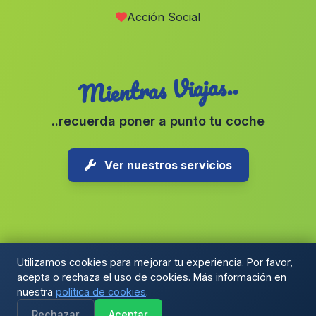
Acción Social
Ojos
(Murcia)
Mientras Viajas..
..recuerda poner a punto tu coche
Ver nuestros servicios
Copyright © 2026 1-Parking Spain S.L. Todos los derechos
Utilizamos cookies para mejorar tu experiencia. Por favor,
reservados.
acepta o rechaza el uso de cookies. Más información en
Política de Cookies
|
Preferencias de cookies
|
nuestra
política de cookies
.
Términos y Condiciones
|
Blog
Rechazar
Aceptar