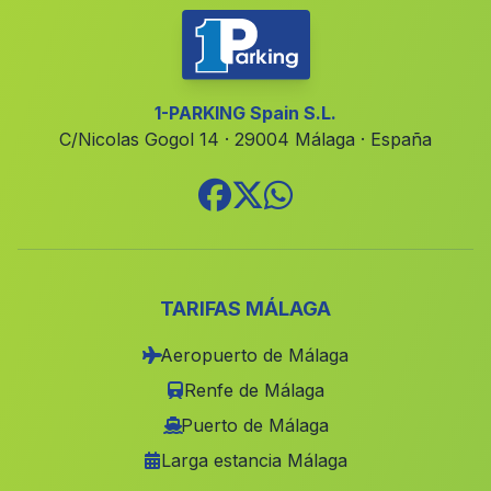
Lietor
(Albacete)
Puçol
(Valencia)
Guardamar del Segura
(Alicante)
1-PARKING Spain S.L.
C/Nicolas Gogol 14 · 29004 Málaga · España
lAlqueria d Asnar
(Alicante)
Alfauir
(Valencia)
Fortaleny
(Valencia)
Palma de Gandia
(Valencia)
Cheste
(Valencia)
TARIFAS MÁLAGA
Corbera
(Valencia)
Aeropuerto de Málaga
Canada
(Alicante)
Renfe de Málaga
Otos
(Valencia)
Puerto de Málaga
Larga estancia Málaga
Fuente Álamo
(Albacete)