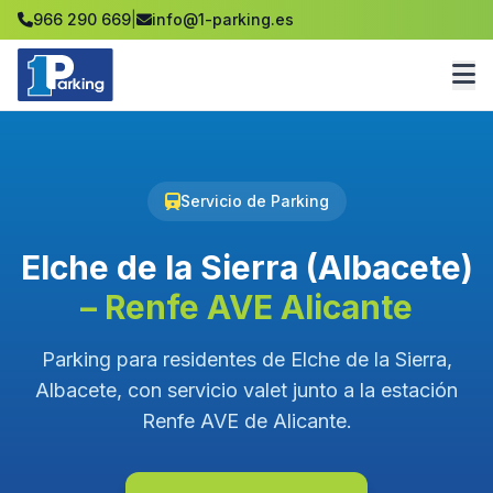
966 290 669
|
info@1-parking.es
Servicio de Parking
Elche de la Sierra (Albacete)
– Renfe AVE Alicante
Parking para residentes de Elche de la Sierra,
Albacete, con servicio valet junto a la estación
Renfe AVE de Alicante.