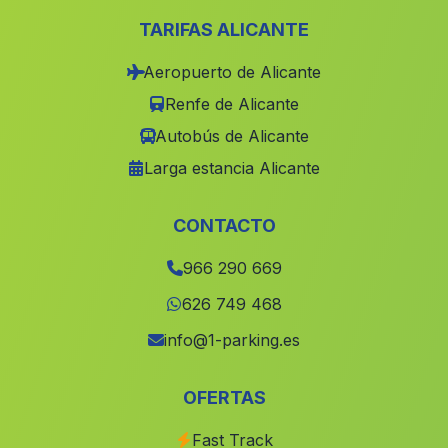
Casinos
(Valencia)
TARIFAS ALICANTE
Aielo de Malferit
(Valencia)
Aeropuerto de Alicante
Alatoz
(Albacete)
Renfe de Alicante
Castellonet de la Conquesta
(Valencia)
Autobús de Alicante
Alpuente
(Valencia)
Larga estancia Alicante
Tous
(Valencia)
Benimantell
(Alicante)
CONTACTO
La Vall dEbo
(Alicante)
966 290 669
Benigembla
(Alicante)
626 749 468
Alcala del Júcar
(Albacete)
info@1-parking.es
La Pobla de Farnals
(Valencia)
OFERTAS
Senija
(Alicante)
Fast Track
La Nucia
(Alicante)