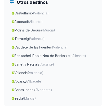
Otros destinos
Castielfabib
(Valencia)
Almoradi
(Alicante)
Molina de Segura
(Murcia)
Terrateig
(Valencia)
Caudete de las Fuentes
(Valencia)
Benitachell Poble Nou de Benitatxell
(Alicante)
Sanet y Negrals
(Alicante)
Valencia
(Valencia)
Alcaraz
(Albacete)
Casas Ibanez
(Albacete)
Yecla
(Murcia)