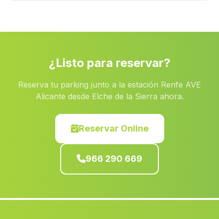
Atzeneta dAlbaida
(Valencia)
Torrent
(Valencia)
Yeste
(Albacete)
Segart
(Valencia)
¿Listo para reservar?
Santa Pola
(Alicante)
Reserva tu parking junto a la estación Renfe AVE
Lorca
(Murcia)
Alicante desde Elche de la Sierra ahora.
Minaya
(Albacete)
San Miguel de Salinas
(Alicante)
Reservar Online
Chiva
(Valencia)
966 290 669
Millena
(Alicante)
Alcoleja
(Alicante)
Alfafara
(Alicante)
Beneixama
(Alicante)