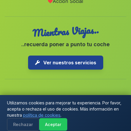
Acción Social
Caudete de las Fuentes
(Valencia)
Mientras Viajas..
..recuerda poner a punto tu coche
Ver nuestros servicios
Copyright © 2026 1-Parking Spain S.L. Todos los derechos
Utilizamos cookies para mejorar tu experiencia. Por favor,
reservados.
acepta o rechaza el uso de cookies. Más información en
Política de Cookies
|
Preferencias de cookies
|
nuestra
política de cookies
.
Términos y Condiciones
|
Blog
Rechazar
Aceptar