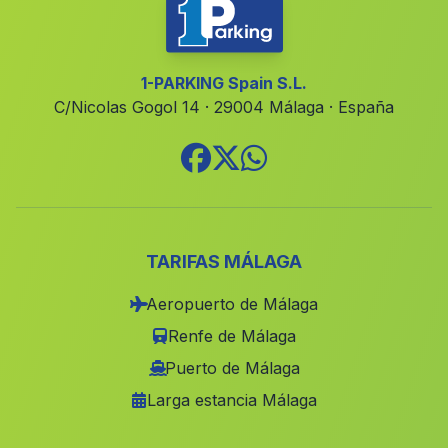
Benilloba
(Alicante)
Alginet
(Valencia)
Chella
(Valencia)
1-PARKING Spain S.L.
C/Nicolas Gogol 14 · 29004 Málaga · España
Novelda
(Alicante)
Chiva
(Valencia)
San Isidro
(Alicante)
Rafol de Salem
(Valencia)
Quatretondeta
(Alicante)
TARIFAS MÁLAGA
Alberic
(Valencia)
Aeropuerto de Málaga
Casas Ibanez
(Albacete)
Renfe de Málaga
Alguena
(Alicante)
Puerto de Málaga
Larga estancia Málaga
Cortes de Pallas
(Valencia)
Sagra
(Alicante)