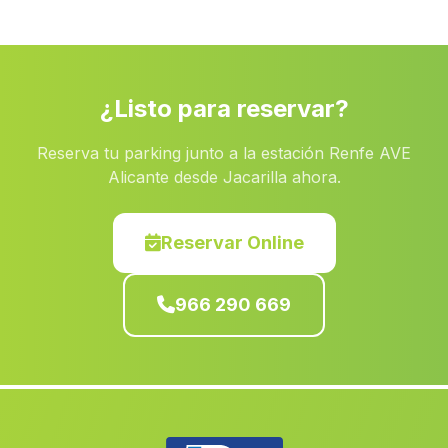
Fontanars dels Alforins
(Valencia)
Bonete
(Albacete)
Vallada
(Valencia)
¿Listo para reservar?
Valles
(Valencia)
Reserva tu parking junto a la estación Renfe AVE
Vall de Gallinera
(Alicante)
Alicante desde Jacarilla ahora.
Pozo Lorente
(Albacete)
Villamalea
(Albacete)
Reservar Online
Tuejar
(Valencia)
966 290 669
Santa Pola
(Alicante)
Yecla
(Murcia)
Valdeganga
(Albacete)
Aielo de Malferit
(Valencia)