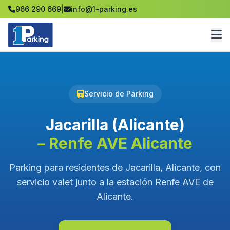
966 290 669
|
info@1-parking.es
Servicio de Parking
Jacarilla (Alicante)
– Renfe AVE Alicante
Parking para residentes de Jacarilla, Alicante, con
servicio valet junto a la estación Renfe AVE de
Alicante.