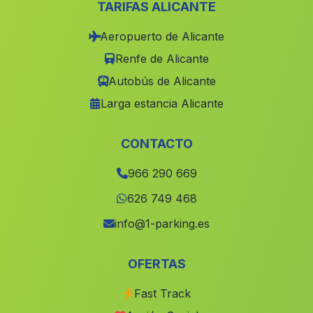
TARIFAS ALICANTE
Sant Joan dAlacant
(Alicante)
Aeropuerto de Alicante
Bunol
(Valencia)
Renfe de Alicante
Terrateig
(Valencia)
Autobús de Alicante
Alborea
(Albacete)
Larga estancia Alicante
Mula
(Murcia)
La Pobla Llarga
(Valencia)
CONTACTO
Riba roja de Túria
(Valencia)
966 290 669
Els Poblets
(Alicante)
626 749 468
lAlcúdia de Crespins
(Valencia)
info@1-parking.es
Socovos
(Albacete)
OFERTAS
Molina de Segura
(Murcia)
Fast Track
Benisuera
(Valencia)