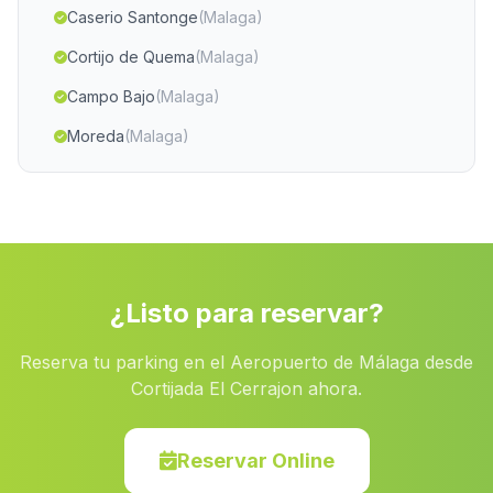
Caserio Santonge
(Malaga)
Cortijo de Quema
(Malaga)
Campo Bajo
(Malaga)
Moreda
(Malaga)
Cortijada Vegas de San Miguel
(Malaga)
Fuenfria
(Malaga)
Los Pinos
(Malaga)
Cortijada La Cumbre
(Malaga)
¿Listo para reservar?
Caserio Dehesa de las Yeguas
(Malaga)
Reserva tu parking en el Aeropuerto de Málaga desde
San Vicente
(Malaga)
Cortijada El Cerrajon ahora.
Cortijada El Tesoro
(Malaga)
Los Morales
(Malaga)
Reservar Online
Horticuela
(Malaga)