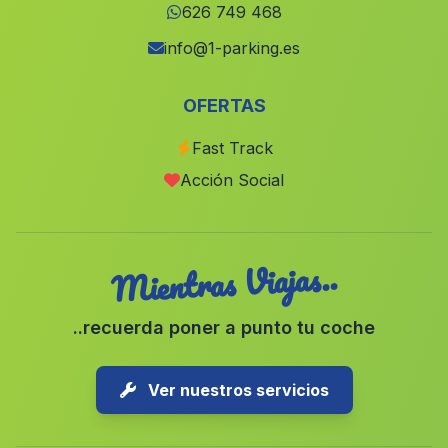
Jabuguillo
(Malaga)
626 749 468
Gacia Alto
(Malaga)
info@1-parking.es
Rancho Villa
(Malaga)
OFERTAS
Malagon
(Malaga)
Fast Track
Montalbanes
(Malaga)
Acción Social
Aulabar
(Malaga)
Mientras Viajas..
..recuerda poner a punto tu coche
Ver nuestros servicios