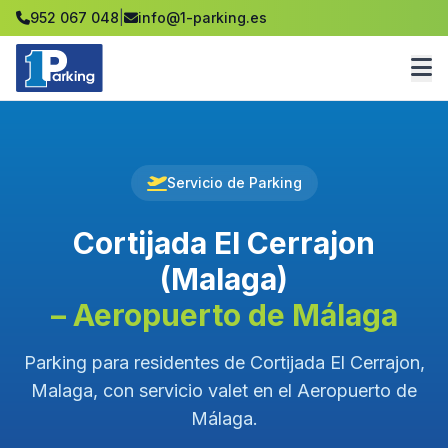
952 067 048
|
info@1-parking.es
Servicio de Parking
Cortijada El Cerrajon
(Malaga)
– Aeropuerto de Málaga
Parking para residentes de Cortijada El Cerrajon,
Malaga, con servicio valet en el Aeropuerto de
Málaga.