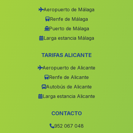
Cortijos de los Almansas
(Malaga)
Aeropuerto de Málaga
Caserio Hoya
(Malaga)
Renfe de Málaga
Barrio La Noria
(Malaga)
Puerto de Málaga
Larga estancia Málaga
Serpos
(Malaga)
Cortijada La Muleria
(Malaga)
TARIFAS ALICANTE
Cortijada de Grima
(Malaga)
Aeropuerto de Alicante
Las Montanas
(Malaga)
Renfe de Alicante
Caserio Cortijo del Marques
(Malaga)
Autobús de Alicante
Caserio Marimingo
(Malaga)
Larga estancia Alicante
Ovejo
(Malaga)
Cortijos del Avinazar
(Malaga)
CONTACTO
Estacar de la Duquesa
(Malaga)
952 067 048