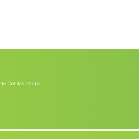
Benifla
(Valencia)
Quart de Poblet
(Valencia)
Villapalacios
(Albacete)
Benicull de Xúquer
(Valencia)
Titaguas
(Valencia)
Yatova
(Valencia)
Manises
(Valencia)
de Cotillas ahora.
La Pobla de Vallbona
(Valencia)
Betera
(Valencia)
Jalance
(Valencia)
El Ballestero
(Albacete)
El Castell de Guadalest
(Alicante)