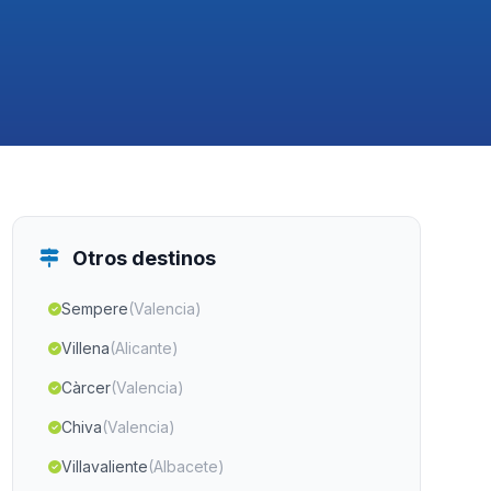
Otros destinos
Sempere
(Valencia)
Villena
(Alicante)
Càrcer
(Valencia)
Chiva
(Valencia)
Villavaliente
(Albacete)