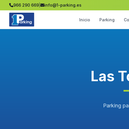
966 290 669
|
info@1-parking.es
Inicio
Parking
Co
Las T
Parking par