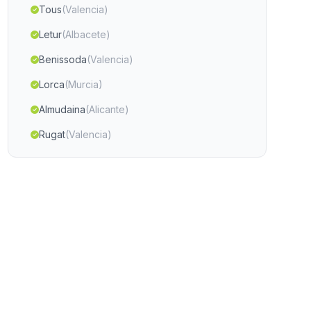
Tous
(Valencia)
Letur
(Albacete)
Benissoda
(Valencia)
Lorca
(Murcia)
Almudaina
(Alicante)
Rugat
(Valencia)
Molinicos
(Albacete)
Bèlgida
(Valencia)
Sollana
(Valencia)
Águilas
(Murcia)
Tobarra
(Albacete)
Benetússer
(Valencia)
Ferez
(Albacete)