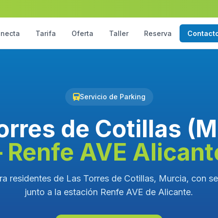
necta
Tarifa
Oferta
Taller
Reserva
Contact
Servicio de Parking
orres de Cotillas (M
– Renfe AVE Alicant
a residentes de Las Torres de Cotillas, Murcia, con se
junto a la estación Renfe AVE de Alicante.