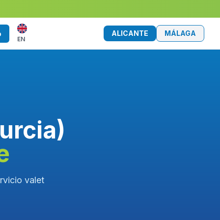
ALICANTE
MÁLAGA
o
EN
urcia)
e
rvicio valet