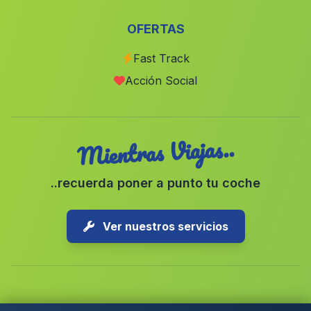
Fuenterrobles
(Valencia)
OFERTAS
Otos
(Valencia)
Fast Track
Alborache
(Valencia)
Acción Social
Penas de San Pedro
(Albacete)
Mientras Viajas..
..recuerda poner a punto tu coche
Ver nuestros servicios