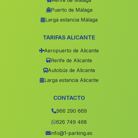
Renfe de Málaga
Bufali
(Valencia)
Puerto de Málaga
Larga estancia Málaga
Sempere
(Valencia)
Alhama de Murcia
(Murcia)
TARIFAS ALICANTE
Potries
(Valencia)
Aeropuerto de Alicante
Redovan
(Alicante)
Renfe de Alicante
La Yesa
(Valencia)
Autobús de Alicante
Beniel
(Murcia)
Larga estancia Alicante
Almussafes
(Valencia)
Alpuente
(Valencia)
CONTACTO
Corbera
(Valencia)
966 290 669
Pilar de la Horadada
(Alicante)
626 749 468
Rotova
(Valencia)
info@1-parking.es