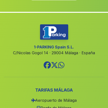
Callosa dEn Sarrià
(Alicante)
Novele Novetlè
(Valencia)
Gorga
(Alicante)
Xeresa
(Valencia)
Los Alcazares
(Murcia)
Madrigueras
(Albacete)
1-PARKING Spain S.L.
C/Nicolas Gogol 14 · 29004 Málaga · España
Sanet y Negrals
(Alicante)
Los Montesinos
(Alicante)
Gaianes
(Alicante)
Lorqui
(Murcia)
Mahora
(Albacete)
TARIFAS MÁLAGA
Tavernes Blanques
(Valencia)
Aeropuerto de Málaga
Benifla
(Valencia)