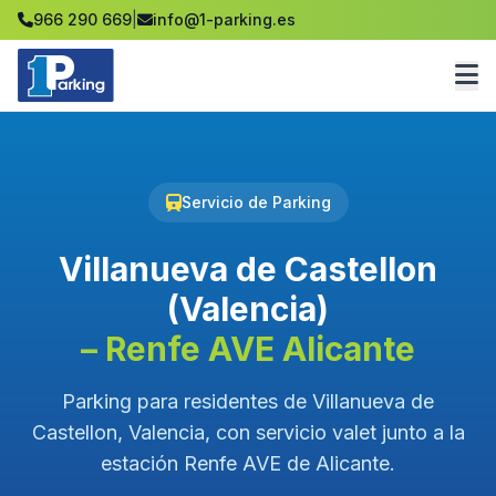
966 290 669
|
info@1-parking.es
Servicio de Parking
Villanueva de Castellon
(Valencia)
– Renfe AVE Alicante
Parking para residentes de Villanueva de
Castellon, Valencia, con servicio valet junto a la
estación Renfe AVE de Alicante.