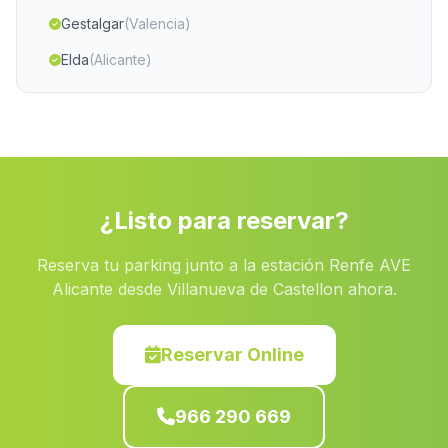
Gestalgar
(Valencia)
Elda
(Alicante)
Casas de Lazaro
(Albacete)
Rafal
(Alicante)
Xirivella
(Valencia)
Caravaca de la Cruz
(Murcia)
¿Listo para reservar?
Yatova
(Valencia)
Reserva tu parking junto a la estación Renfe AVE
Vall de Gallinera
(Alicante)
Alicante desde Villanueva de Castellon ahora.
Alpera
(Albacete)
Gata de Gorgos
(Alicante)
Reservar Online
Alaquàs
(Valencia)
966 290 669
Blanca
(Murcia)